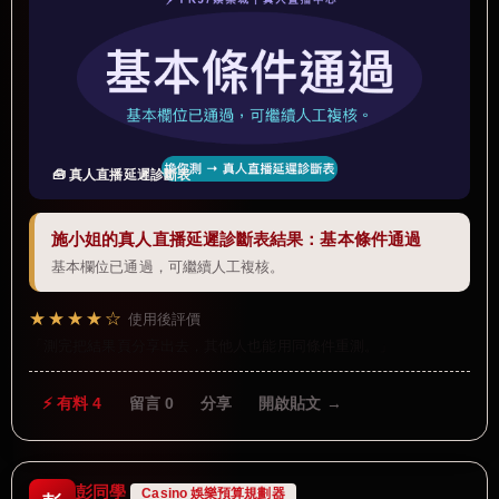
🧰 真人直播延遲診斷表
施小姐的真人直播延遲診斷表結果：基本條件通過
基本欄位已通過，可繼續人工複核。
★★★★☆
使用後評價
測完把結果頁分享出去，其他人也能用同條件重測。
⚡ 有料 4
留言 0
分享
開啟貼文 →
彭同學
Casino 娛樂預算規劃器