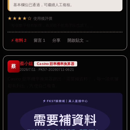
基本欄位已通過，可繼續人工複核。
★★★★☆
使用後評價
每個數字都有解釋，看完順手把原理段也讀了。
⚡ 有料 2
留言 1
分享
開啟貼文 →
蔡小姐
Casino 賠率機率換算器
蔡
2026/7/11 · FK57-20260711-0621
Casino 賠率機率換算器跑出「需要補資料」，每一項依據
都有列出，方便自己複查。