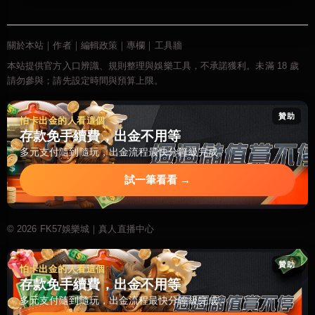
關於本站
｜
作者
｜
編輯政策
｜
專欄
｜
工具牆
本站提供官方入口辨識、規則整理與娛樂工具，不承諾獲利。未滿 18 歲
請勿參與；請先設定時間與預算上限。
贊助
怕卡出金的人看這個
存款免手續費，出金不用等
多元支付隨到隨玩，出金流程最快分鐘級完成。
試一筆看看 →
© 2026 FK57娛樂城｜真人直播中心
贊助
怕卡出金的人看這個
存款免手續費，出金不用等
多元支付隨到隨玩，出金流程最快分鐘級完成。