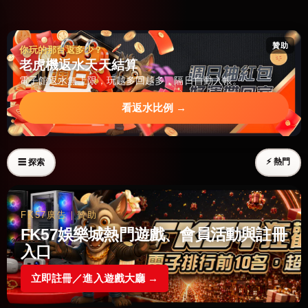
贊助
你玩的那台返多少？
老虎機返水天天結算
電子館返水無上限，玩越多回越多，隔日自動入帳。
看返水比例 →
⚡ 熱門
☰ 探索
FK57廣告｜贊助
FK57娛樂城熱門遊戲、會員活動與註冊
入口
立即註冊／進入遊戲大廳 →