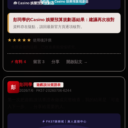
🧰 Casino 娛樂預算規劃器
彭同學的Casino 娛樂預算規劃器結果：建議再次核對
資料存在疑點，請回最新官方頁逐項核對。
★★★★★
使用後評價
免費還做到這樣，已收進書籤慢慢研究。
⚡ 有料 4
留言 3
分享
開啟貼文 →
彭同學
遊戲說法查證表
彭
2026/7/6 · FK57-20260706-6244
第一次把遊戲說法查證表做成完整檢查，我的結果是「可進
入下一步」，分享給需要的人。