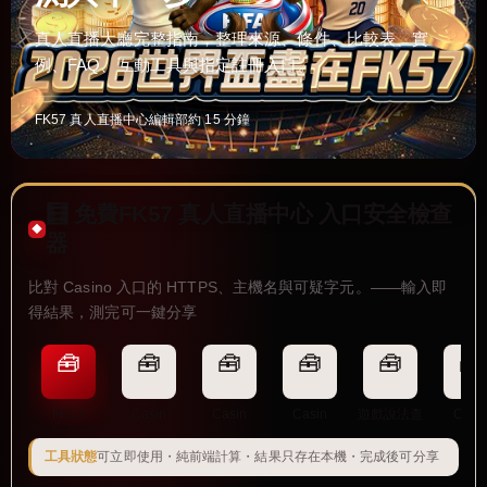
真人直播大廳完整指南，整理來源、條件、比較表、實
例、FAQ、互動工具與指定註冊入口。
FK57 真人直播中心編輯部
約 15 分鐘
🧮 免費FK57 真人直播中心 入口安全檢查
器
比對 Casino 入口的 HTTPS、主機名與可疑字元。——輸入即
得結果，測完可一鍵分享
🧰
🧰
🧰
🧰
🧰
🧰
FK57
Casin
Casin
Casin
遊戲說法查
Casi
工具狀態
可立即使用・純前端計算・結果只存在本機・完成後可分享