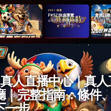
FK57 精選
FK57 精選
FK57 快速導覽
會員註冊
從官方入口開始完整體驗 →
前往指定入口
7 真人直播中心｜真人
廳｜完整指南：條件
下一步