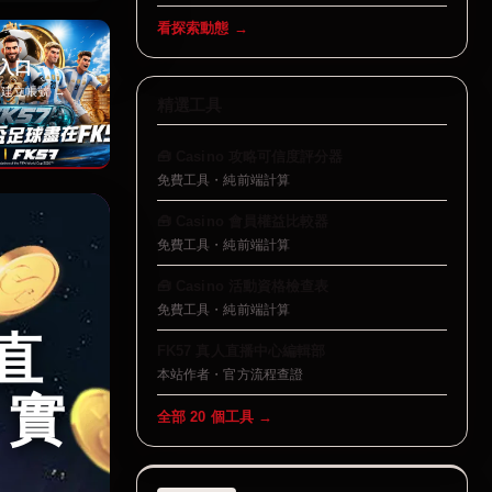
看探索動態 →
入口
建立帳號 →
精選工具
🧰 Casino 攻略可信度評分器
免費工具・純前端計算
🧰 Casino 會員權益比較器
免費工具・純前端計算
🧰 Casino 活動資格檢查表
免費工具・純前端計算
直
FK57 真人直播中心編輯部
本站作者・官方流程查證
、實
全部 20 個工具 →