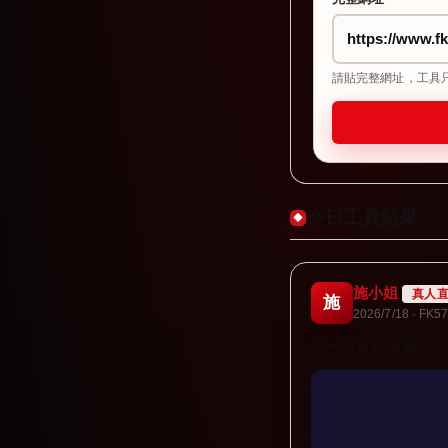
請貼完整網址，工具
今日工具結果
施小姐
真人
施
2026/7/18 · FK5
同一組資料再測一次