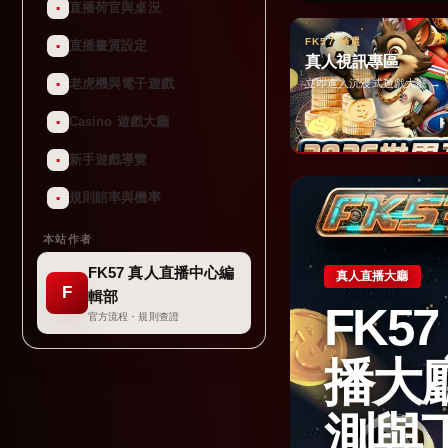
直播荷官與桌況
▪
FK57 精選
直播畫質設定
▪
真人視訊專區
老虎機與電子遊戲
▪
立即進入沉浸式遊戲大廳 →
Casino 遊戲大廳
▪
新手遊戲導覽
▪
規則賠率與機率
▪
本站作者
FK57 真人直播中心編
真人直播大廳
F
輯部
FK5
官方流程・規則查證
播大
測與