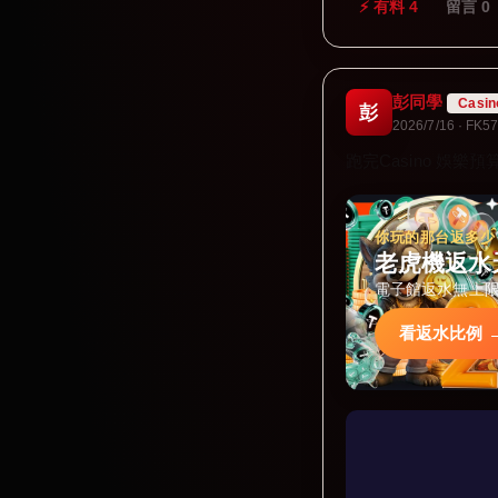
⚡ 有料 4
留言 0
彭同學
Cas
彭
2026/7/16 · FK5
跑完Casino 
你玩的那台返多少
老虎機返水
電子館返水無上
看返水比例 