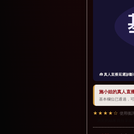
🧰 真人直播延遲診斷
施小姐的真人直
基本欄位已通過，
★★★★☆
使用後
測完把結果頁分享出