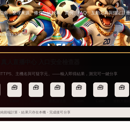
指南，整理來源、條件、比較表、實例、FAQ、互動工具與指定註
輯部
約 15 分鐘
57 真人直播中心 入口安全檢查器
口的 HTTPS、主機名與可疑字元。——輸入即得結果，測完可一鍵分享
🧰
🧰
🧰
🧰
🧰
🧰
Casin
Casin
遊戲說法查
Casin
Casin
遊戲大廳
・純前端計算・結果只存在本機・完成後可分享