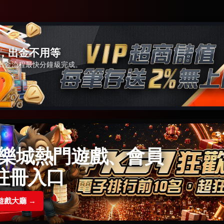
，出金不用等
出金流程最快分鐘級完成。
7娛樂城熱門遊戲、會員
註冊入口
遊戲大廳 →