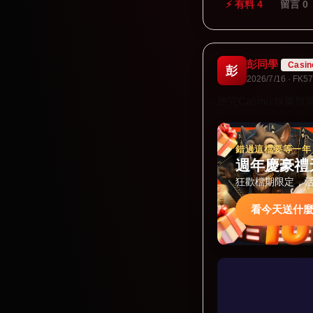
⚡ 有料 4
留言 0
彭同學
Cas
彭
2026/7/16 · FK5
跑完Casino 
錯過這檔要等一年
週年慶豪禮
狂歡檔期限定，
看今天送什麼