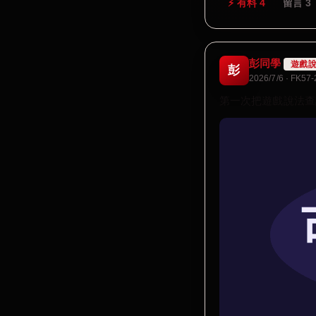
⚡ 有料 4
留言 3
彭同學
遊戲
彭
2026/7/6 · FK57
第一次把遊戲說法查