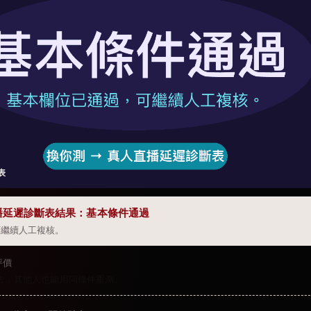
表
播延遲診斷表結果：基本條件通過
可繼續人工複核。
評價
去，其他人也能用同條件重測。