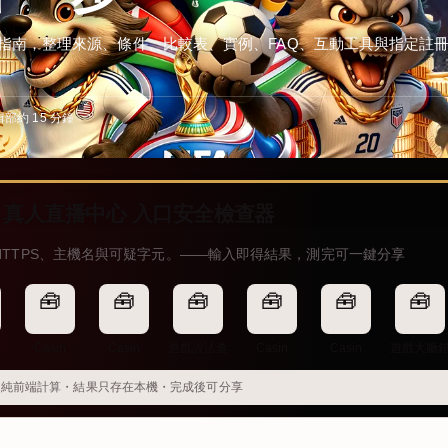
指南，整理來源、條件、比較表、實例、FAQ、互動工具與指定註
輯部
約 15 分鐘
57 真人直播中心 入口安全檢查器
口的 HTTPS、主機名與可疑字元。——輸入即得結果，測完可一鍵分享
🧰
🧰
🧰
🧰
🧰
🧰
Casin
Casin
遊戲說法查
Casin
Casin
遊戲大廳
・純前端計算・結果只存在本機・完成後可分享