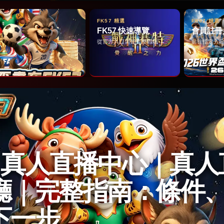
FK57 精選
FK57 精選
FK57 快速導覽
會員註冊
從官方入口開始完整體驗 →
前往指定入口
7 真人直播中心｜真人
廳｜完整指南：條件
下一步