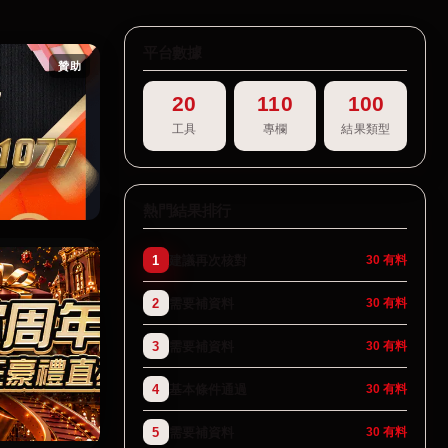
平台數據
贊助
20
110
100
工具
專欄
結果類型
熱門結果排行
1
建議再次核對
30 有料
2
需要補資料
30 有料
3
需要補資料
30 有料
4
基本條件通過
30 有料
5
需要補資料
30 有料