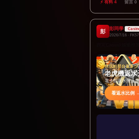
⚡ 有料 4
留言 0
彭同學
Cas
彭
2026/7/16 · FK5
跑完Casino 
你玩的那台返多少
老虎機返水
電子館返水無上
看返水比例 