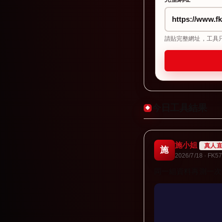
請貼完整網址，工具
今日工具結果
施小姐
真人
施
2026/7/18 · FK5
同一組資料再測一次