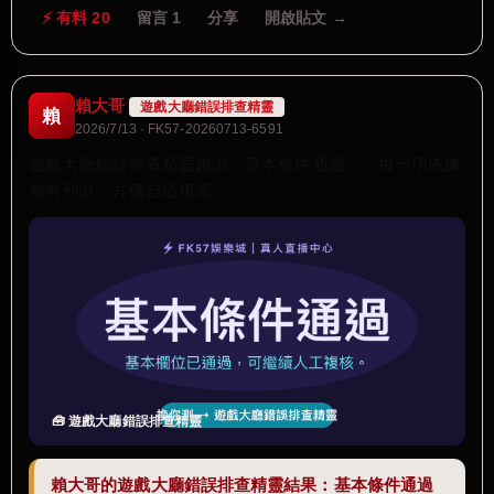
⚡ 有料 20
留言 1
分享
開啟貼文 →
賴大哥
遊戲大廳錯誤排查精靈
賴
2026/7/13 · FK57-20260713-6591
遊戲大廳錯誤排查精靈跑出「基本條件通過」，每一項依據
都有列出，方便自己複查。
🧰 遊戲大廳錯誤排查精靈
賴大哥的遊戲大廳錯誤排查精靈結果：基本條件通過