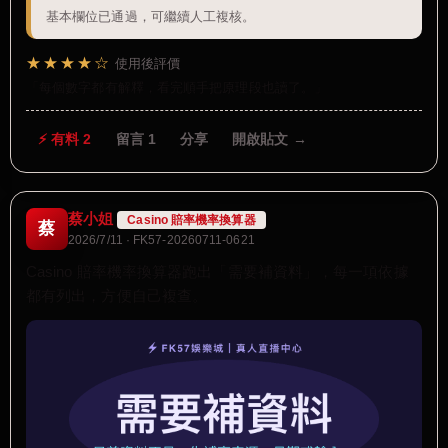
基本欄位已通過，可繼續人工複核。
★★★★☆
使用後評價
每個數字都有解釋，看完順手把原理段也讀了。
⚡ 有料 2
留言 1
分享
開啟貼文 →
蔡小姐
Casino 賠率機率換算器
蔡
2026/7/11 · FK57-20260711-0621
Casino 賠率機率換算器跑出「需要補資料」，每一項依據
都有列出，方便自己複查。