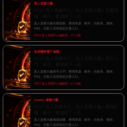
真人直播大廳
FK57 真人直播中心｜真人直播大廳｜完整指
南：條件、實測與下一步
真人直播大廳完整指南，整理來源、條件、比較表、實例、
FAQ、互動工具與指定註冊入口。
FK57 真人直播中心編輯部・15 分鐘
老虎機與電子遊戲
FK57 真人直播中心｜真人直播大廳｜新手入
門：條件、實測與下一步
真人直播大廳新手入門，整理來源、條件、比較表、實例、
FAQ、互動工具與指定註冊入口。
FK57 真人直播中心編輯部・15 分鐘
Casino 遊戲大廳
FK57 真人直播中心｜真人直播大廳｜實測步
驟：條件、實測與下一步
真人直播大廳實測步驟，整理來源、條件、比較表、實例、
FAQ、互動工具與指定註冊入口。