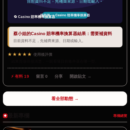
🔁 Casino 賠率機率換算器
蔡小姐的Casino 賠率機率換算器結果：需要補資料
目前資料不足，先補齊來源、日期或輸入。
★★★★★
使用後評價
結果頁做得很清楚，一眼看懂目前條件落在哪一型。
⚡ 有料 19
留言 0
分享
開啟貼文 →
看全部動態 →
最新專欄
專欄總覽