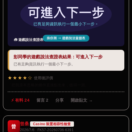
🧰 遊戲說法查證表
彭同學的遊戲說法查證表結果：可進入下一步
已有足夠資訊執行一個最小下一步。
★★★★☆
使用後評價
把我原本忽略的條件直接點出來，值得一測。
⚡ 有料 24
留言 2
分享
開啟貼文 →
曾桑
Casino 裝置相容性檢查
曾
2026/7/6 · FK57-20260706-6391