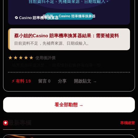
🔁 Casino 賠率機率換算器
蔡小姐的Casino 賠率機率換算器結果：需要補資料
目前資料不足，先補齊來源、日期或輸入。
★★★★★
使用後評價
結果頁做得很清楚，一眼看懂目前條件落在哪一型。
⚡ 有料 19
留言 0
分享
開啟貼文 →
看全部動態 →
最新專欄
專欄總覽