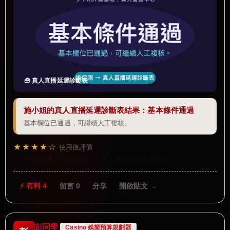
🧰 真人直播延遲診斷表
施小姐的真人直播延遲診斷表結果：基本條件通過
基本欄位已通過，可繼續人工複核。
★★★★☆
使用後評價
測完把結果頁分享出去，其他人也能用同條件重測。
⚡ 有料 4
留言 0
分享
開啟貼文 →
彭同學
Casino 娛樂預算規劃器