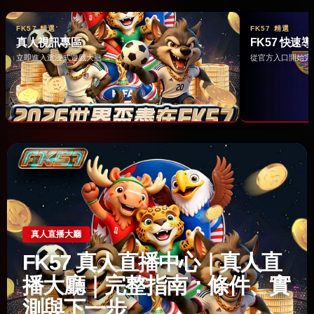
FK57 精選
FK57 精選
真人視訊專區
FK57 快速
立即進入沉浸式遊戲大廳 →
從官方入口開始完
真人直播大廳
FK57 真人直播中心｜真人直
播大廳｜完整指南：條件、實
測與下一步