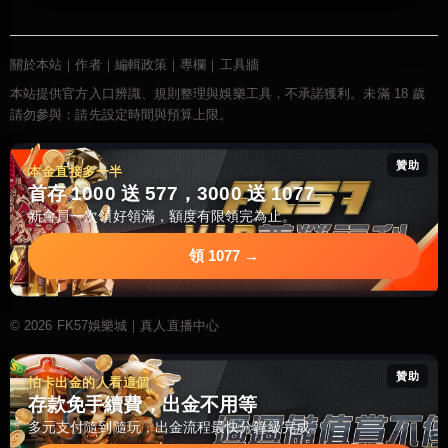
關於本站
｜
作者
｜
編輯政策
｜
專欄
｜
工具牆
本站提供官方入口辨識、規則整理與娛樂工具，不承諾獲利。未滿 18 歲
請勿參與；請先設定時間與預算上限。
贊助
本金直接多一半
首存 1000 送 577，3000 送 1077
新會員一次領好領滿，額度有限領完為止。
領 1077 →
© 2026 FK57娛樂城｜真人直播中心
贊助
怕卡出金的人看這個
存款免手續費，出金不用等
多元支付隨到隨玩，出金流程最快分鐘級完成。