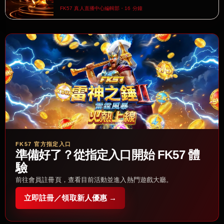
FK57 真人直播中心編輯部・16 分鐘
FK57 官方指定入口
準備好了？從指定入口開始 FK57 體
驗
前往會員註冊頁，查看目前活動並進入熱門遊戲大廳。
立即註冊／領取新人優惠 →