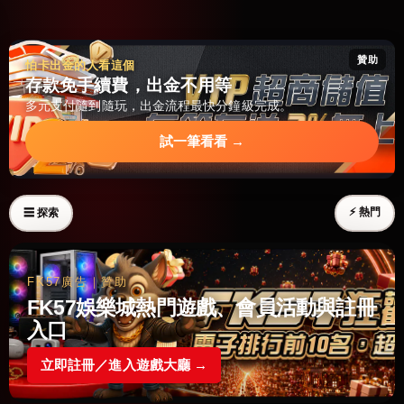
贊助
怕卡出金的人看這個
存款免手續費，出金不用等
多元支付隨到隨玩，出金流程最快分鐘級完成。
試一筆看看 →
⚡ 熱門
☰ 探索
FK57廣告｜贊助
FK57娛樂城熱門遊戲、會員活動與註冊
入口
立即註冊／進入遊戲大廳 →