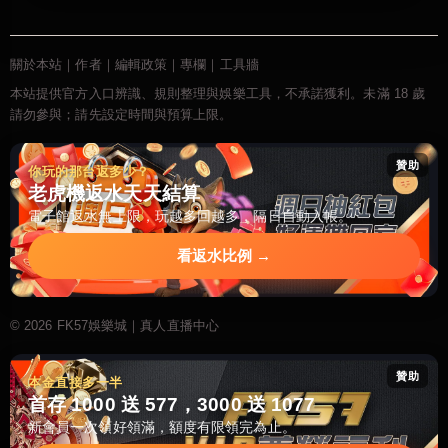
關於本站
｜
作者
｜
編輯政策
｜
專欄
｜
工具牆
本站提供官方入口辨識、規則整理與娛樂工具，不承諾獲利。未滿 18 歲
請勿參與；請先設定時間與預算上限。
贊助
你玩的那台返多少？
老虎機返水天天結算
電子館返水無上限，玩越多回越多，隔日自動入帳。
看返水比例 →
© 2026 FK57娛樂城｜真人直播中心
贊助
本金直接多一半
首存 1000 送 577，3000 送 1077
新會員一次領好領滿，額度有限領完為止。