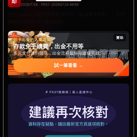
彭
2026/7/16 · FK57-20260716-9889
跑完Casino 娛樂預算規劃器得到「建議再次核對」，先把
條件與日期留成可重現紀錄。
贊助
怕卡出金的人看這個
存款免手續費，出金不用等
多元支付隨到隨玩，出金流程最快分鐘級完成。
試一筆看看 →