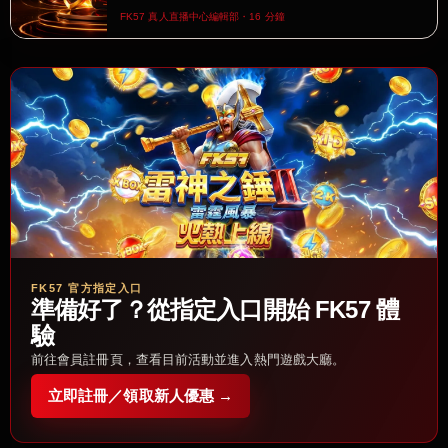
FK57 真人直播中心編輯部・16 分鐘
FK57 官方指定入口
準備好了？從指定入口開始 FK57 體
驗
前往會員註冊頁，查看目前活動並進入熱門遊戲大廳。
立即註冊／領取新人優惠 →