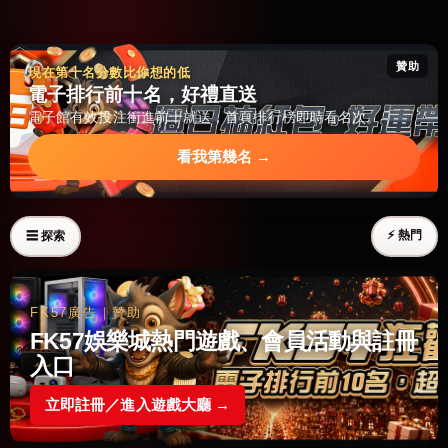
贊助
現在第十名分數比你想的低
電子排行前十名，好禮直送
電子館有效投注衝進前十就送，首頁排行榜即時看名次。
看我第幾名 →
⚡ 熱門
☰ 探索
FK57廣告｜贊助
FK57娛樂城熱門遊戲、會員活動與註冊
入口
立即註冊／進入遊戲大廳 →