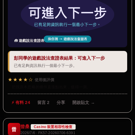
🧰 遊戲說法查證表
彭同學的遊戲說法查證表結果：可進入下一步
已有足夠資訊執行一個最小下一步。
★★★★☆
使用後評價
把我原本忽略的條件直接點出來，值得一測。
⚡ 有料 24
留言 2
分享
開啟貼文 →
曾桑
Casino 裝置相容性檢查
曾
2026/7/6 · FK57-20260706-6391