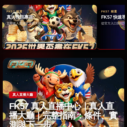
FK57 精選
FK57 精選
真人視訊專區
FK57 快速
立即進入沉浸式遊戲大廳 →
從官方入口開始完
真人直播大廳
FK57 真人直播中心｜真人直
播大廳｜完整指南：條件、實
測與下一步