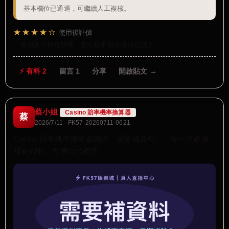
基本欄位已通過，可繼續人工複核。
★★★★☆
使用後評價
每個數字都有解釋，看完順手把原理段也讀了。
⚡ 有料 2
留言 1
分享
開啟貼文 →
蔡小姐
Casino 賠率機率換算器
蔡
2026/7/11 · FK57-20260711-0621
Casino 賠率機率換算器跑出「需要補資料」，每一項依據
都有列出，方便自己複查。