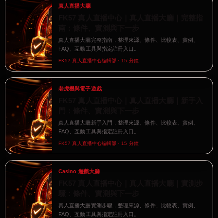
真人直播大廳
FK57 真人直播中心｜真人直播大廳｜完整指
南：條件、實測與下一步
真人直播大廳完整指南，整理來源、條件、比較表、實例、
FAQ、互動工具與指定註冊入口。
FK57 真人直播中心編輯部・15 分鐘
老虎機與電子遊戲
FK57 真人直播中心｜真人直播大廳｜新手入
門：條件、實測與下一步
真人直播大廳新手入門，整理來源、條件、比較表、實例、
FAQ、互動工具與指定註冊入口。
FK57 真人直播中心編輯部・15 分鐘
Casino 遊戲大廳
FK57 真人直播中心｜真人直播大廳｜實測步
驟：條件、實測與下一步
真人直播大廳實測步驟，整理來源、條件、比較表、實例、
FAQ、互動工具與指定註冊入口。