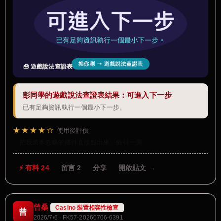
🧰 遊戲說法查證表
彭同學的遊戲說法查證表結果：可進入下一步
已有足夠資訊執行一個最小下一步。
★★★★☆
使用後評價
把我原本忽略的條件直接點出來，值得一測。
⚡ 有料 24
留言 2
分享
開啟貼文 →
曾桑
Casino 裝置相容性檢查
曾
2026/7/6 · FK57-20260706-6391