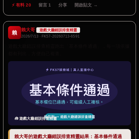
⚡ 有料 20
留言 1
分享
開啟貼文 →
賴大哥
遊戲大廳錯誤排查精靈
賴
2026/7/13 · FK57-20260713-6591
遊戲大廳錯誤排查精靈跑出「基本條件通過」，每一項依據
都有列出，方便自己複查。
🧰 遊戲大廳錯誤排查精靈
賴大哥的遊戲大廳錯誤排查精靈結果：基本條件通過