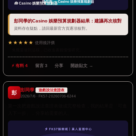
🧰 Casino 娛樂預算規劃器
彭同學的Casino 娛樂預算規劃器結果：建議再次核對
資料存在疑點，請回最新官方頁逐項核對。
★★★★★
使用後評價
免費還做到這樣，已收進書籤慢慢研究。
⚡ 有料 4
留言 3
分享
開啟貼文 →
彭同學
遊戲說法查證表
彭
2026/7/6 · FK57-20260706-6244
第一次把遊戲說法查證表做成完整檢查，我的結果是「可進
入下一步」，分享給需要的人。