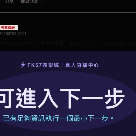
分享
開啟貼文 →
說法查證表
-20260706-6244
證表做成完整檢查，我的結果是「可進入下一步」，分享給需要的