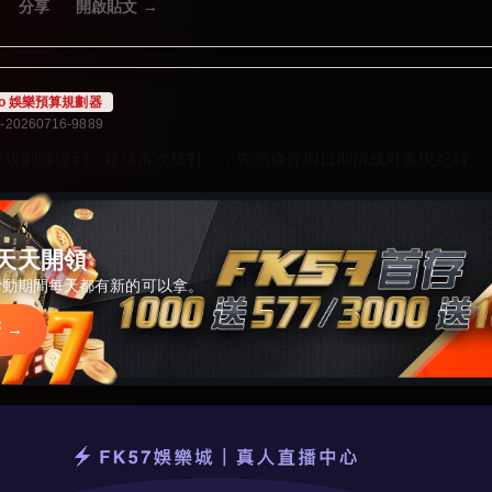
分享
開啟貼文 →
ino 娛樂預算規劃器
7-20260716-9889
娛樂預算規劃器得到「建議再次核對」，先把條件與日期留成可重現紀錄。
天天開領
活動期間每天都有新的可以拿。
 →