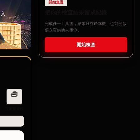
開始查證
把你的檢查結果留成紀錄
冊入
完成任一工具後，結果只存於本機，也能開啟
獨立頁供他人重測。
開始檢查
🧰
🧰
🧰
🔁
🧰
📡
錯
百家樂桌檯
真人直播延
真人百家樂
Casin
Casin
真人桌流程