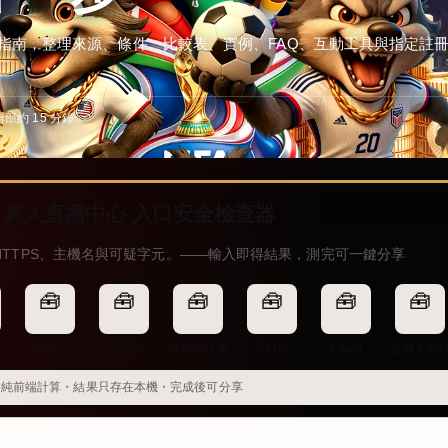
指南，整理來源、條件、比較表、實例、FAQ、互動工具與指定註
輯部
約 15 分鐘
57 真人直播中心 入口安全檢查器
口的 HTTPS、主機名與可疑字元。——輸入即得結果，測完可一鍵分享
🧰
🧰
🧰
🧰
🧰
🧰
Casin
Casin
遊戲說法查
Casin
Casin
遊戲大廳
・純前端計算・結果只存在本機・完成後可分享