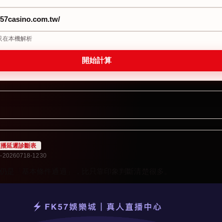
只在本機解析
開始計算
直播延遲診斷表
7-20260718-1230
仍是「基本條件通過」，比只靠印象判斷清楚很多。