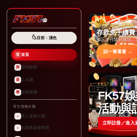
怕卡出金的人看這個
存款免手續費
🌜
目前：淺色
多元支付隨到隨玩，
試一筆看看 →
首
首頁
探
探索動態
器
工具牆
FK57廣告｜贊助
FK5
專
深度專欄
活動與
官方指南分類
真人直播大廳
▪
立即註冊／進入
百家樂桌檯導覽
▪