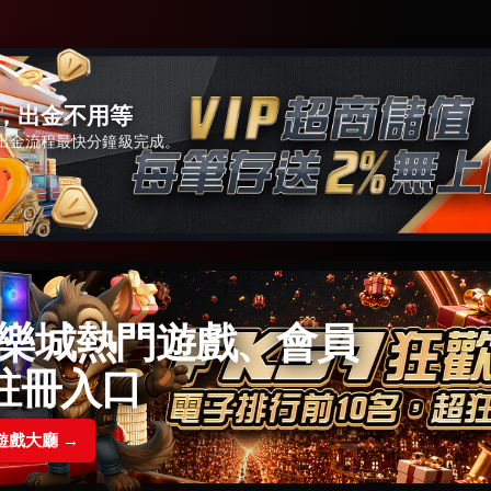
，出金不用等
出金流程最快分鐘級完成。
7娛樂城熱門遊戲、會員
註冊入口
遊戲大廳 →