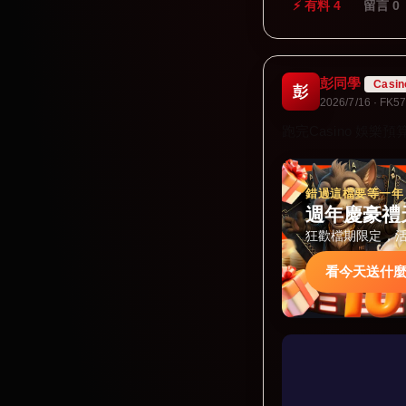
⚡ 有料 4
留言 0
彭同學
Cas
彭
2026/7/16 · FK5
跑完Casino 
錯過這檔要等一年
週年慶豪禮
狂歡檔期限定，
看今天送什麼