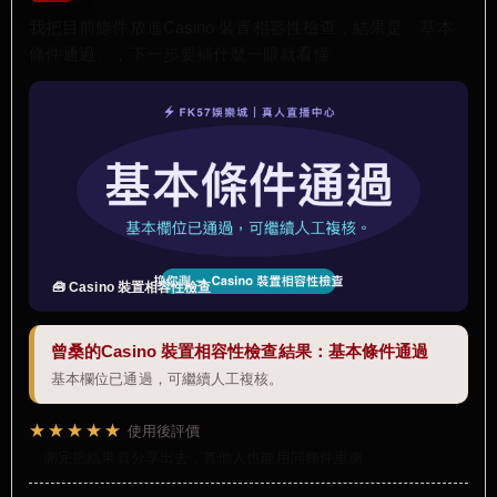
我把目前條件放進Casino 裝置相容性檢查，結果是「基本
條件通過」，下一步要補什麼一眼就看懂。
🧰 Casino 裝置相容性檢查
曾桑的Casino 裝置相容性檢查結果：基本條件通過
基本欄位已通過，可繼續人工複核。
★★★★★
使用後評價
測完把結果頁分享出去，其他人也能用同條件重測。