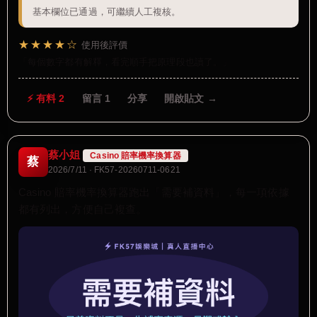
基本欄位已通過，可繼續人工複核。
★★★★☆
使用後評價
每個數字都有解釋，看完順手把原理段也讀了。
⚡ 有料 2
留言 1
分享
開啟貼文 →
蔡小姐
Casino 賠率機率換算器
蔡
2026/7/11 · FK57-20260711-0621
Casino 賠率機率換算器跑出「需要補資料」，每一項依據
都有列出，方便自己複查。