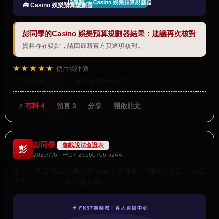
🧰 Casino 娛樂預算規劃器
彭同學的Casino 娛樂預算規劃器結果：建議再次核對
資料存在疑點，請回最新官方頁逐項核對。
★★★★★
使用後評價
免費還做到這樣，已收進書籤慢慢研究。
⚡ 有料 4
留言 3
分享
開啟貼文 →
彭同學
遊戲說法查證表
彭
2026/7/6 · FK57-20260706-6244
第一次把遊戲說法查證表做成完整檢查，我的結果是「可進
入下一步」，分享給需要的人。