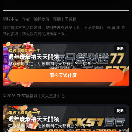
關於本站
｜
作者
｜
編輯政策
｜
專欄
｜
工具牆
本站提供官方入口辨識、規則整理與娛樂工具，不承諾獲利。未滿 18 歲
請勿參與；請先設定時間與預算上限。
贊助
錯過這檔要等一年
週年慶豪禮天天開領
狂歡檔期限定，活動期間每天都有新的可以拿。
看今天送什麼 →
© 2026 FK57娛樂城｜真人直播中心
贊助
錯過這檔要等一年
週年慶豪禮天天開領
狂歡檔期限定，活動期間每天都有新的可以拿。