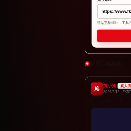
請貼完整網址，工具
今日工具結果
施小姐
真人
施
2026/7/18 · FK5
同一組資料再測一次