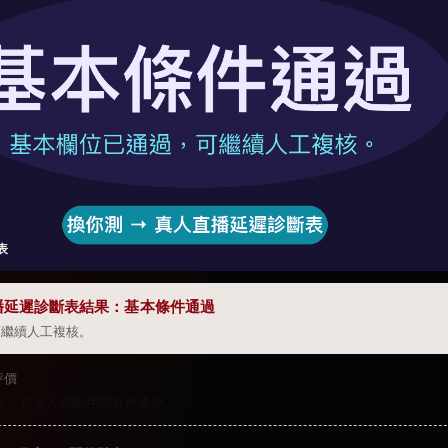
表
播延遲診斷表結果：基本條件通過
可繼續人工複核。
評價
去，其他人也能用同條件重測。