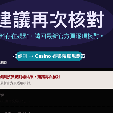
算規劃器
no 娛樂預算規劃器結果：建議再次核對
回最新官方頁逐項核對。
評價
收進書籤慢慢研究。