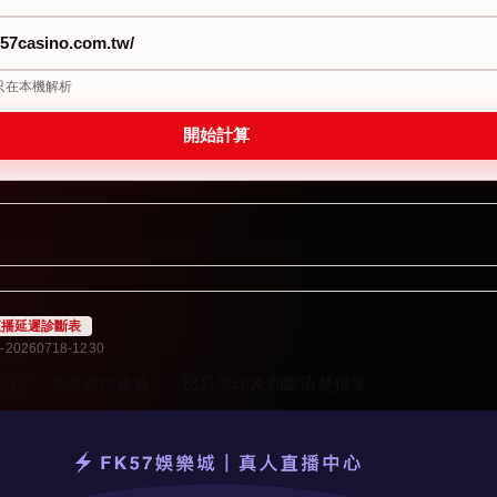
只在本機解析
開始計算
直播延遲診斷表
7-20260718-1230
仍是「基本條件通過」，比只靠印象判斷清楚很多。