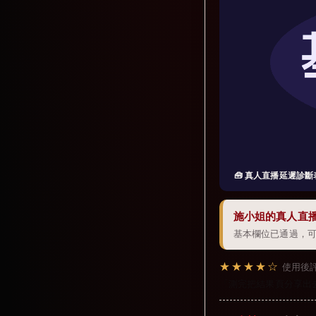
🧰 真人直播延遲診斷
施小姐的真人直
基本欄位已通過，
★★★★☆
使用後
測完把結果頁分享出