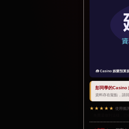
🧰 Casino 娛樂預
彭同學的Casi
資料存在疑點，請
★★★★★
使用後
免費還做到這樣，已