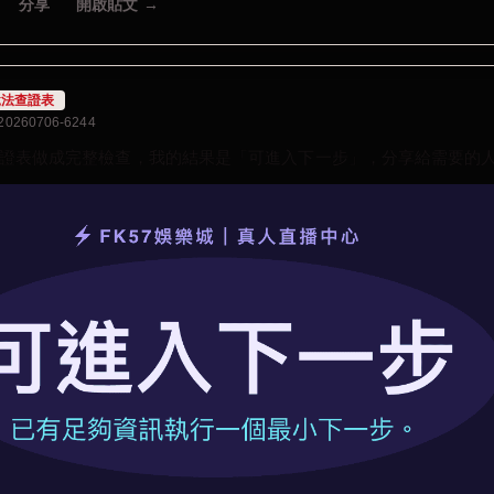
分享
開啟貼文 →
說法查證表
-20260706-6244
證表做成完整檢查，我的結果是「可進入下一步」，分享給需要的