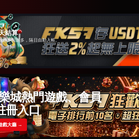
天結算
玩越多回越多，隔日自動入帳。
7娛樂城熱門遊戲、會員
註冊入口
遊戲大廳 →