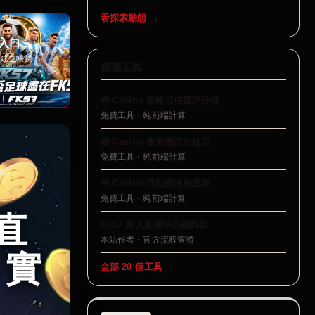
看探索動態 →
入口
建立帳號 →
精選工具
🧰 Casino 攻略可信度評分器
免費工具・純前端計算
🧰 Casino 會員權益比較器
免費工具・純前端計算
🧰 Casino 活動資格檢查表
免費工具・純前端計算
直
FK57 真人直播中心編輯部
本站作者・官方流程查證
、實
全部 20 個工具 →