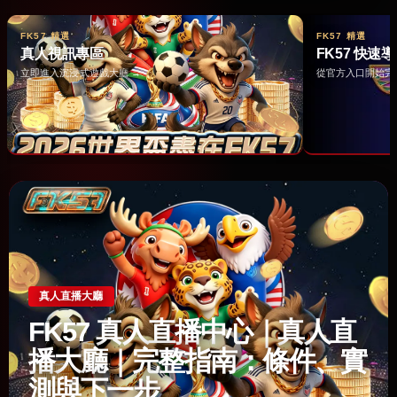
FK57 精選
FK57 精選
真人視訊專區
FK57 快速
立即進入沉浸式遊戲大廳 →
從官方入口開始完
真人直播大廳
FK57 真人直播中心｜真人直
播大廳｜完整指南：條件、實
測與下一步