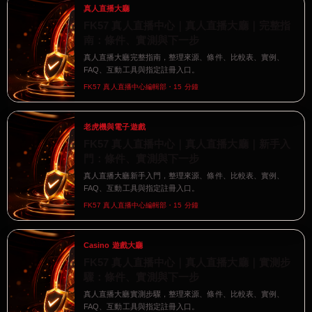
真人直播大廳
FK57 真人直播中心｜真人直播大廳｜完整指
南：條件、實測與下一步
真人直播大廳完整指南，整理來源、條件、比較表、實例、
FAQ、互動工具與指定註冊入口。
FK57 真人直播中心編輯部・15 分鐘
老虎機與電子遊戲
FK57 真人直播中心｜真人直播大廳｜新手入
門：條件、實測與下一步
真人直播大廳新手入門，整理來源、條件、比較表、實例、
FAQ、互動工具與指定註冊入口。
FK57 真人直播中心編輯部・15 分鐘
Casino 遊戲大廳
FK57 真人直播中心｜真人直播大廳｜實測步
驟：條件、實測與下一步
真人直播大廳實測步驟，整理來源、條件、比較表、實例、
FAQ、互動工具與指定註冊入口。