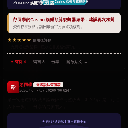
🧰 Casino 娛樂預算規劃器
彭同學的Casino 娛樂預算規劃器結果：建議再次核對
資料存在疑點，請回最新官方頁逐項核對。
★★★★★
使用後評價
免費還做到這樣，已收進書籤慢慢研究。
⚡ 有料 4
留言 3
分享
開啟貼文 →
彭同學
遊戲說法查證表
彭
2026/7/6 · FK57-20260706-6244
第一次把遊戲說法查證表做成完整檢查，我的結果是「可進
入下一步」，分享給需要的人。