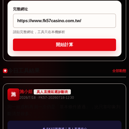
完整網址
請貼完整網址，工具只在本機解析
開始計算
今日工具結果
全部動態
施小姐
真人直播延遲診斷表
施
2026/7/18 · FK57-20260718-1230
同一組資料再測一次仍是「基本條件通過」，比只靠印象判
斷清楚很多。