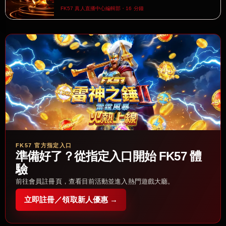
FK57 真人直播中心編輯部・16 分鐘
FK57 官方指定入口
準備好了？從指定入口開始 FK57 體
驗
前往會員註冊頁，查看目前活動並進入熱門遊戲大廳。
立即註冊／領取新人優惠 →