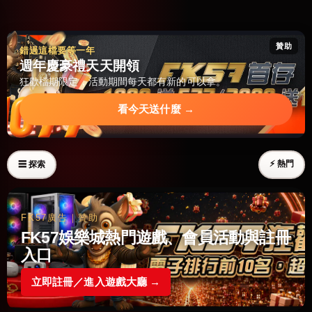
贊助
錯過這檔要等一年
週年慶豪禮天天開領
狂歡檔期限定，活動期間每天都有新的可以拿。
看今天送什麼 →
⚡ 熱門
☰ 探索
FK57廣告｜贊助
FK57娛樂城熱門遊戲、會員活動與註冊
入口
立即註冊／進入遊戲大廳 →