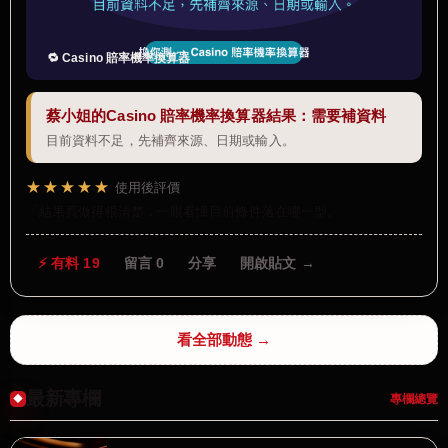
🔁 Casino 賠率機率換算器
蔡小姐的Casino 賠率機率換算器結果：需要補資料
目前資料不足，先補齊來源、日期或輸入。
★★★★★
使用後評價
結果頁做得很清楚，一眼看懂目前條件落在哪一型。
⚡ 有料 19
留言 0
分享
開啟貼文 →
看全部動態 →
最新專欄
專欄總覽