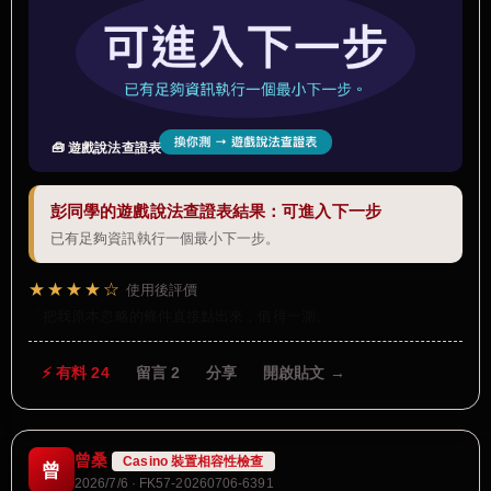
🧰 遊戲說法查證表
彭同學的遊戲說法查證表結果：可進入下一步
已有足夠資訊執行一個最小下一步。
★★★★☆
使用後評價
把我原本忽略的條件直接點出來，值得一測。
⚡ 有料 24
留言 2
分享
開啟貼文 →
曾桑
Casino 裝置相容性檢查
曾
2026/7/6 · FK57-20260706-6391