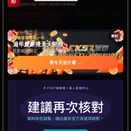
彭
2026/7/16 · FK57-20260716-9889
跑完Casino 娛樂預算規劃器得到「建議再次核對」，先把
條件與日期留成可重現紀錄。
贊助
錯過這檔要等一年
週年慶豪禮天天開領
狂歡檔期限定，活動期間每天都有新的可以拿。
看今天送什麼 →