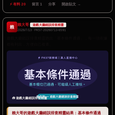
⚡ 有料 20
留言 1
分享
開啟貼文 →
賴大哥
遊戲大廳錯誤排查精靈
賴
2026/7/13 · FK57-20260713-6591
遊戲大廳錯誤排查精靈跑出「基本條件通過」，每一項依據
都有列出，方便自己複查。
🧰 遊戲大廳錯誤排查精靈
賴大哥的遊戲大廳錯誤排查精靈結果：基本條件通過