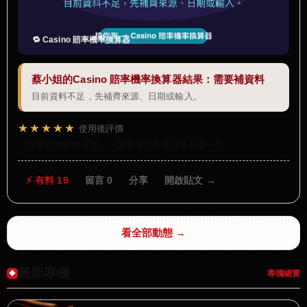
🔁 Casino 賠率機率換算器
蔡小姐的Casino 賠率機率換算器結果：需要補資料
目前資料不足，先補齊來源、日期或輸入。
★★★★★
使用後評價
結果頁做得很清楚，一眼看懂目前條件落在哪一型。
⚡ 有料 19
留言 0
分享
開啟貼文 →
看全部動態 →
最新專欄
專欄總覽