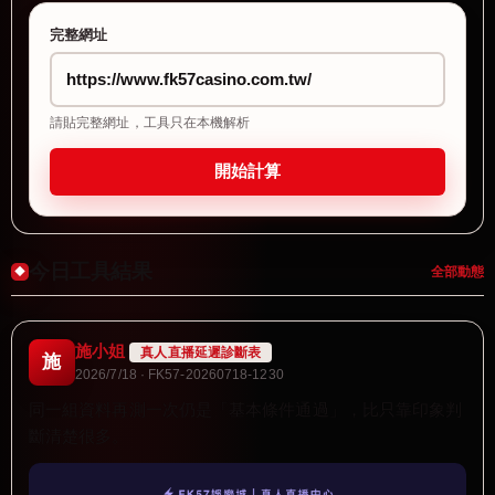
完整網址
請貼完整網址，工具只在本機解析
開始計算
今日工具結果
全部動態
施小姐
真人直播延遲診斷表
施
2026/7/18 · FK57-20260718-1230
同一組資料再測一次仍是「基本條件通過」，比只靠印象判
斷清楚很多。