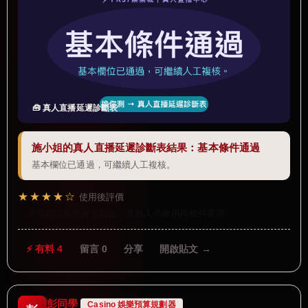
🧰 真人直播延遲診斷表
施小姐的真人直播延遲診斷表結果：基本條件通過
基本欄位已通過，可繼續人工複核。
★★★★☆
使用後評價
測完把結果頁分享出去，其他人也能用同條件重測。
⚡ 有料 4
留言 0
分享
開啟貼文 →
彭同學
Casino 娛樂預算規劃器