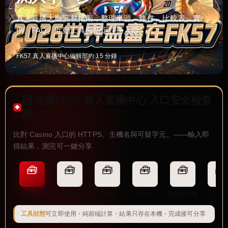
真人直播大廳完整指南，整理來源、條件、比較表、實
例、FAQ、互動工具與指定註冊入口。
FK57 真人直播中心編輯部
約 15 分鐘
🧮 免費FK57 真人直播中心 入口安全檢查
器
比對 Casino 入口的 HTTPS、主機名與可疑字元。——輸入即
得結果，測完可一鍵分享
🧰
🧰
🧰
🧰
🧰
🧰
FK57
Casin
Casin
Casin
遊戲說法查
Casi
工具狀態
可立即使用・純前端計算・結果只存在本機・完成後可分享