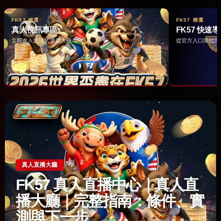
FK57 精選
FK57 精選
真人視訊專區
FK57 快速
立即進入沉浸式遊戲大廳 →
從官方入口開始完
真人直播大廳
FK57 真人直播中心｜真人直
播大廳｜完整指南：條件、實
測與下一步