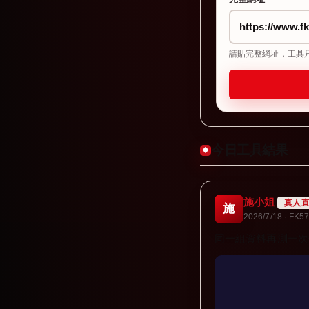
請貼完整網址，工具
今日工具結果
施小姐
真人
施
2026/7/18 · FK5
同一組資料再測一次