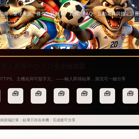
指南，整理來源、條件、比較表、實例、FAQ、互動工具與指定註
輯部
約 15 分鐘
57 真人直播中心 入口安全檢查器
口的 HTTPS、主機名與可疑字元。——輸入即得結果，測完可一鍵分享
🧰
🧰
🧰
🧰
🧰
🧰
Casin
Casin
遊戲說法查
Casin
Casin
遊戲大廳
・純前端計算・結果只存在本機・完成後可分享