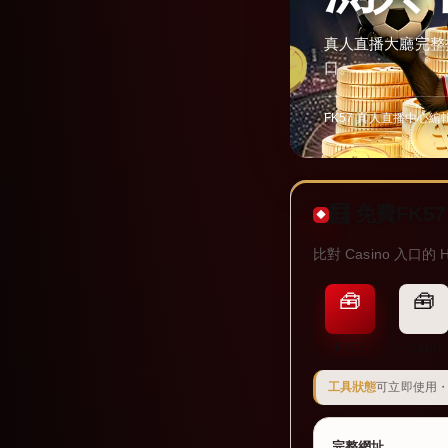
真人直播大廳完整
口。
FK57 真人直播中心編
🧮 免費FK
比對 Casino 入
🧰
🧰
FK57
Casin
工具狀態
可立即使用
完整網址