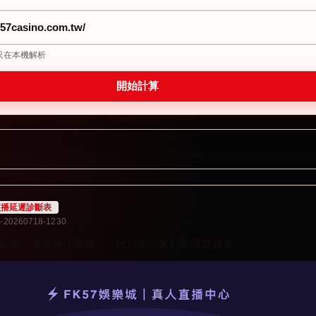
只在本機解析
開始計算
直播延遲診斷表
7-20260718-1230
仍是「基本條件通過」，比只靠印象判斷清楚很多。