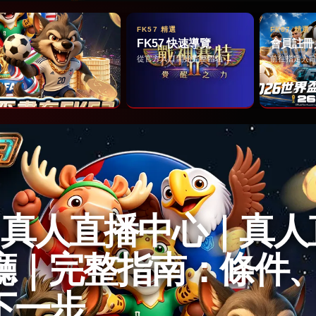
FK57 精選
FK57 精選
FK57 快速導覽
會員註冊
從官方入口開始完整體驗 →
前往指定入口
7 真人直播中心｜真人
廳｜完整指南：條件
下一步