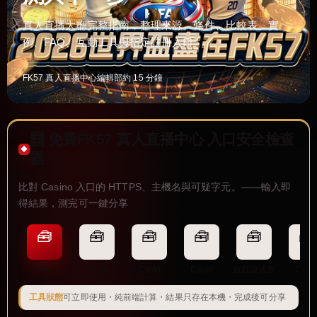
真人直播大廳完整指南，整理來源、條件、比較表、實
例、FAQ、互動工具與指定註冊入口。
FK57 真人直播中心編輯部
約 15 分鐘
🧮 免費FK57 真人直播中心 入口安全檢查
器
比對 Casino 入口的 HTTPS、主機名與可疑字元。——輸入即
得結果，測完可一鍵分享
🧰
🧰
🧰
🧰
🧰
🧰
FK57
Casin
Casin
Casin
遊戲說法查
Casi
工具狀態
可立即使用・純前端計算・結果只存在本機・完成後可分享