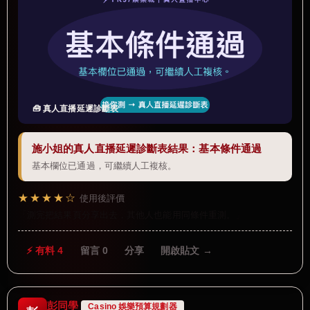
🧰 真人直播延遲診斷表
施小姐的真人直播延遲診斷表結果：基本條件通過
基本欄位已通過，可繼續人工複核。
★★★★☆
使用後評價
測完把結果頁分享出去，其他人也能用同條件重測。
⚡ 有料 4
留言 0
分享
開啟貼文 →
彭同學
Casino 娛樂預算規劃器