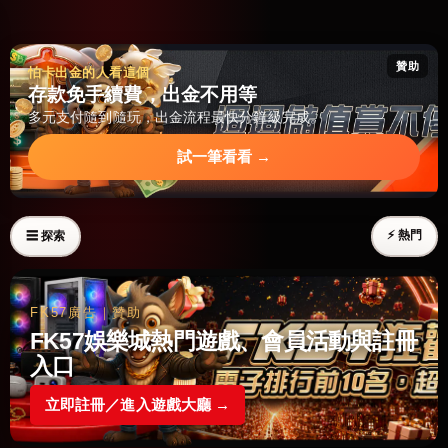
贊助
怕卡出金的人看這個
存款免手續費，出金不用等
多元支付隨到隨玩，出金流程最快分鐘級完成。
試一筆看看 →
⚡ 熱門
☰ 探索
FK57廣告｜贊助
FK57娛樂城熱門遊戲、會員活動與註冊
入口
立即註冊／進入遊戲大廳 →