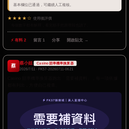
基本欄位已通過，可繼續人工複核。
★★★★☆
使用後評價
每個數字都有解釋，看完順手把原理段也讀了。
⚡ 有料 2
留言 1
分享
開啟貼文 →
蔡小姐
Casino 賠率機率換算器
蔡
2026/7/11 · FK57-20260711-0621
Casino 賠率機率換算器跑出「需要補資料」，每一項依據
都有列出，方便自己複查。