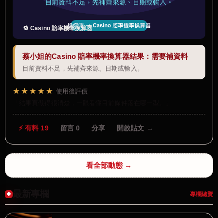
🔁 Casino 賠率機率換算器
蔡小姐的Casino 賠率機率換算器結果：需要補資料
目前資料不足，先補齊來源、日期或輸入。
★★★★★
使用後評價
結果頁做得很清楚，一眼看懂目前條件落在哪一型。
⚡ 有料 19
留言 0
分享
開啟貼文 →
看全部動態 →
最新專欄
專欄總覽