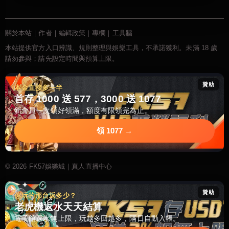
關於本站
｜
作者
｜
編輯政策
｜
專欄
｜
工具牆
本站提供官方入口辨識、規則整理與娛樂工具，不承諾獲利。未滿 18 歲
請勿參與；請先設定時間與預算上限。
贊助
本金直接多一半
首存 1000 送 577，3000 送 1077
新會員一次領好領滿，額度有限領完為止。
領 1077 →
© 2026 FK57娛樂城｜真人直播中心
贊助
你玩的那台返多少？
老虎機返水天天結算
電子館返水無上限，玩越多回越多，隔日自動入帳。