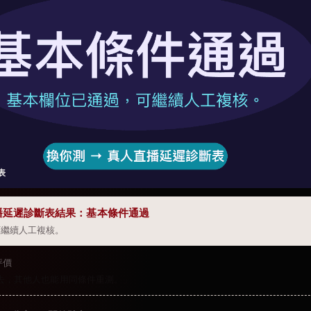
表
播延遲診斷表結果：基本條件通過
可繼續人工複核。
評價
去，其他人也能用同條件重測。