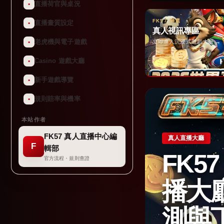
直播荷官與桌況
▪
FK57 精選
直播畫質設定
▪
真人視訊專區
老虎機與電子遊戲
▪
立即進入沉浸式遊戲大廳 →
Casino 遊戲大廳
▪
新手遊戲導覽
▪
規則賠率與機率
▪
本站作者
FK57 真人直播中心編
真人直播大廳
F
輯部
FK5
官方流程・規則查證
播大
測與