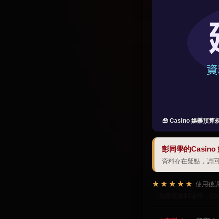
🧰 Casino 娛樂預
彭同學的Casi
資料存在疑點，請
★★★★★
使用後
免費還做到這樣，已