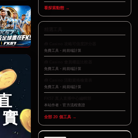
看探索動態 →
入口
建立帳號 →
精選工具
🧰 Casino 攻略可信度評分器
免費工具・純前端計算
🧰 Casino 會員權益比較器
免費工具・純前端計算
🧰 Casino 活動資格檢查表
免費工具・純前端計算
直
FK57 真人直播中心編輯部
本站作者・官方流程查證
、實
全部 20 個工具 →