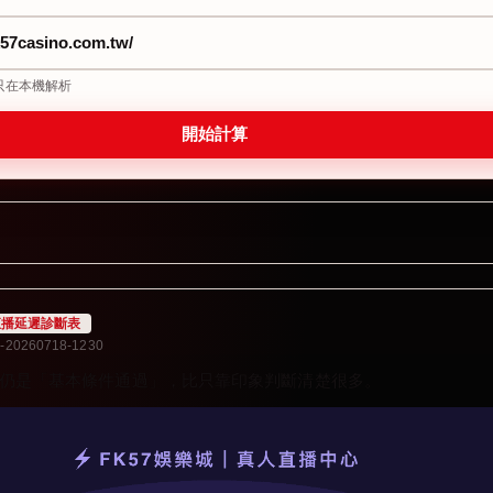
只在本機解析
開始計算
直播延遲診斷表
7-20260718-1230
仍是「基本條件通過」，比只靠印象判斷清楚很多。