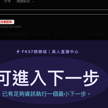
分享
開啟貼文 →
說法查證表
-20260706-6244
證表做成完整檢查，我的結果是「可進入下一步」，分享給需要的