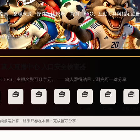
指南，整理來源、條件、比較表、實例、FAQ、互動工具與指定註
輯部
約 15 分鐘
57 真人直播中心 入口安全檢查器
口的 HTTPS、主機名與可疑字元。——輸入即得結果，測完可一鍵分享
🧰
🧰
🧰
🧰
🧰
🧰
Casin
Casin
遊戲說法查
Casin
Casin
遊戲大廳
・純前端計算・結果只存在本機・完成後可分享