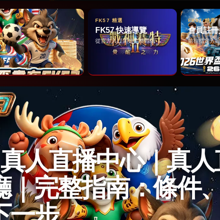
FK57 精選
FK57 精選
FK57 快速導覽
會員註冊
從官方入口開始完整體驗 →
前往指定入口
7 真人直播中心｜真人
廳｜完整指南：條件
下一步