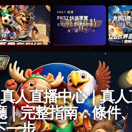
FK57 精選
FK57 精選
FK57 快速導覽
會員註冊
從官方入口開始完整體驗 →
前往指定入口
7 真人直播中心｜真人
廳｜完整指南：條件
下一步