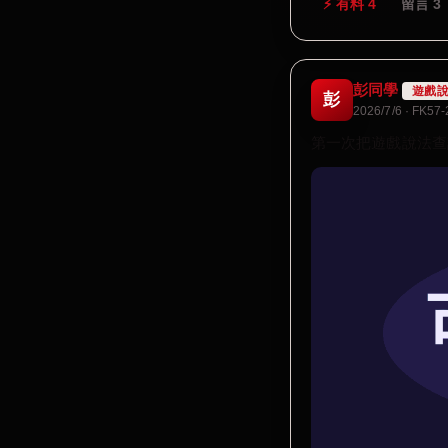
⚡ 有料 4
留言 3
彭同學
遊戲
彭
2026/7/6 · FK57
第一次把遊戲說法查