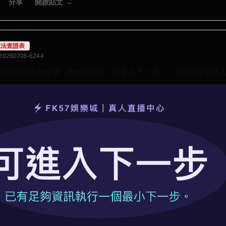
分享
開啟貼文 →
說法查證表
-20260706-6244
證表做成完整檢查，我的結果是「可進入下一步」，分享給需要的