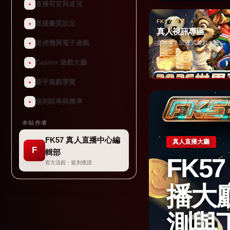
直播荷官與桌況
▪
FK57 精選
直播畫質設定
▪
真人視訊專區
老虎機與電子遊戲
▪
立即進入沉浸式遊戲大廳 →
Casino 遊戲大廳
▪
新手遊戲導覽
▪
規則賠率與機率
▪
本站作者
FK57 真人直播中心編
真人直播大廳
F
輯部
FK5
官方流程・規則查證
播大
測與