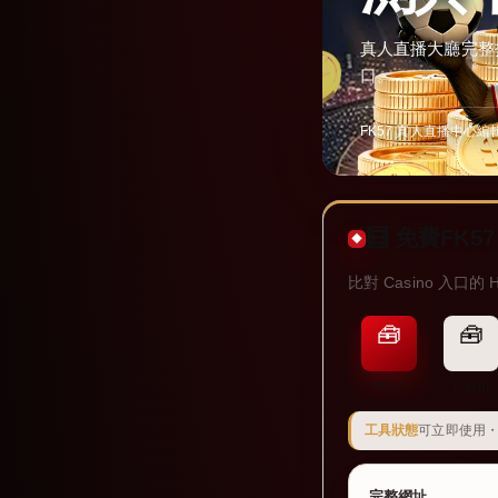
真人直播大廳完整
口。
FK57 真人直播中心編
🧮 免費FK
比對 Casino 入
🧰
🧰
FK57
Casin
工具狀態
可立即使用
完整網址