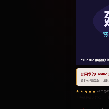
🧰 Casino 娛樂預
彭同學的Casi
資料存在疑點，請
★★★★★
使用後
免費還做到這樣，已