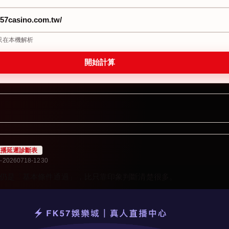
只在本機解析
開始計算
直播延遲診斷表
7-20260718-1230
仍是「基本條件通過」，比只靠印象判斷清楚很多。