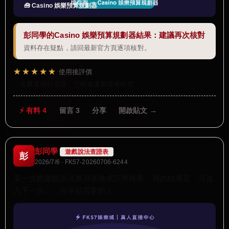
🧰 Casino 娛樂預算規劃器
彭同學的Casino 娛樂預算規劃器結果：建議再次核對
資料存在疑點，請回最新官方頁逐項核對。
★★★★★
使用後評價
免費還做到這樣，已收進書籤慢慢研究。
⚡ 有料 4
留言 3
分享
開啟貼文 →
彭同學
遊戲說法查證表
彭
2026/7/6 · FK57-20260706-6244
第一次把遊戲說法查證表做成完整檢查，我的結果是「可進
入下一步」，分享給需要的人。