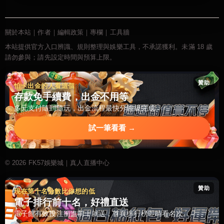
關於本站
｜
作者
｜
編輯政策
｜
專欄
｜
工具牆
本站提供官方入口辨識、規則整理與娛樂工具，不承諾獲利。未滿 18 歲
請勿參與；請先設定時間與預算上限。
贊助
怕卡出金的人看這個
存款免手續費，出金不用等
多元支付隨到隨玩，出金流程最快分鐘級完成。
試一筆看看 →
© 2026 FK57娛樂城｜真人直播中心
贊助
現在第十名分數比你想的低
電子排行前十名，好禮直送
電子館有效投注衝進前十就送，首頁排行榜即時看名次。