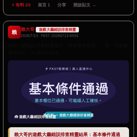
⚡ 有料 20
留言 1
分享
開啟貼文 →
賴大哥
遊戲大廳錯誤排查精靈
賴
2026/7/13 · FK57-20260713-6591
遊戲大廳錯誤排查精靈跑出「基本條件通過」，每一項依據
都有列出，方便自己複查。
🧰 遊戲大廳錯誤排查精靈
賴大哥的遊戲大廳錯誤排查精靈結果：基本條件通過