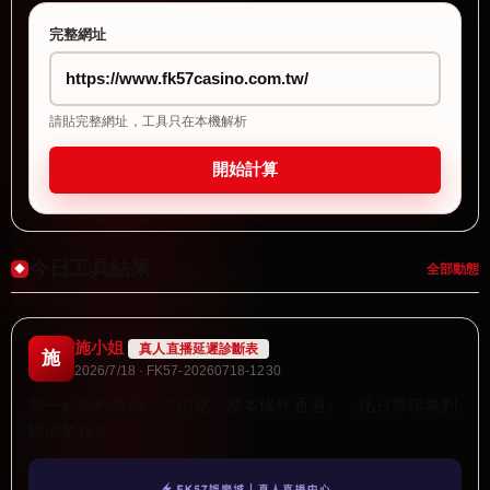
完整網址
請貼完整網址，工具只在本機解析
開始計算
今日工具結果
全部動態
施小姐
真人直播延遲診斷表
施
2026/7/18 · FK57-20260718-1230
同一組資料再測一次仍是「基本條件通過」，比只靠印象判
斷清楚很多。