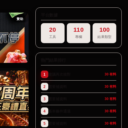
平台數據
贊助
20
110
100
工具
專欄
結果類型
熱門結果排行
1
建議再次核對
30 有料
2
需要補資料
30 有料
3
需要補資料
30 有料
4
基本條件通過
30 有料
5
需要補資料
30 有料