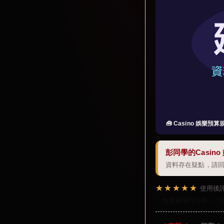
🧰 Casino 娛樂預
彭同學的Casi
資料存在疑點，請
★★★★★
使用後
免費還做到這樣，已