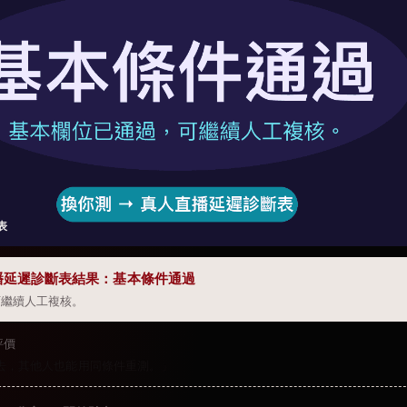
表
播延遲診斷表結果：基本條件通過
可繼續人工複核。
評價
去，其他人也能用同條件重測。