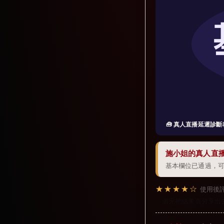
🧰 真人直播延遲診斷
施小姐的真人直
基本欄位已通過，
★★★★☆
使用後
測完把結果頁分享出