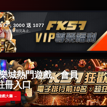
577，3000 送 1077
，額度有限領完為止。
7娛樂城熱門遊戲、會員
註冊入口
遊戲大廳 →