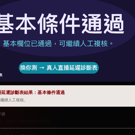
表
播延遲診斷表結果：基本條件通過
可繼續人工複核。
評價
去，其他人也能用同條件重測。