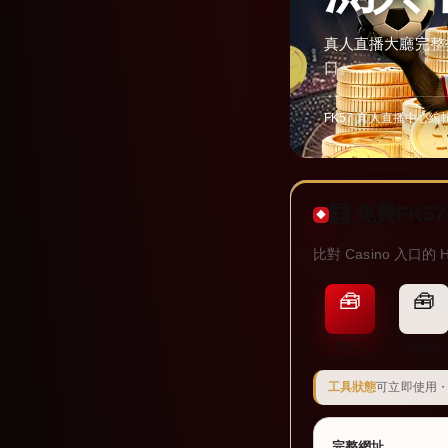
真人直播大廳完整
口。
FK57 真人直播中心編
🧮 免費FK
比對 Casino 入
🧰
🧰
FK57
Casin
工具狀態
可立即使用
完整網址