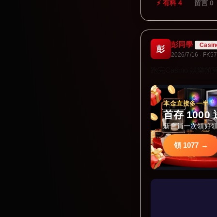
⚡ 有料 4
留言 0
彭同學
Cas
彭
2026/7/16 · FK5
跑完Casino 
本金直接多一半
首存 1000 
新會員一次領好
領 1077 →