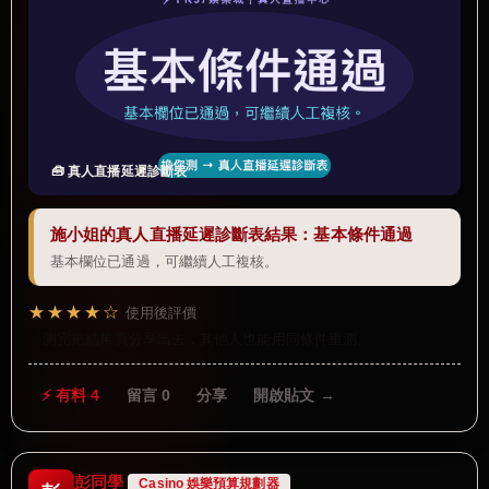
🧰 真人直播延遲診斷表
施小姐的真人直播延遲診斷表結果：基本條件通過
基本欄位已通過，可繼續人工複核。
★★★★☆
使用後評價
測完把結果頁分享出去，其他人也能用同條件重測。
⚡ 有料 4
留言 0
分享
開啟貼文 →
彭同學
Casino 娛樂預算規劃器