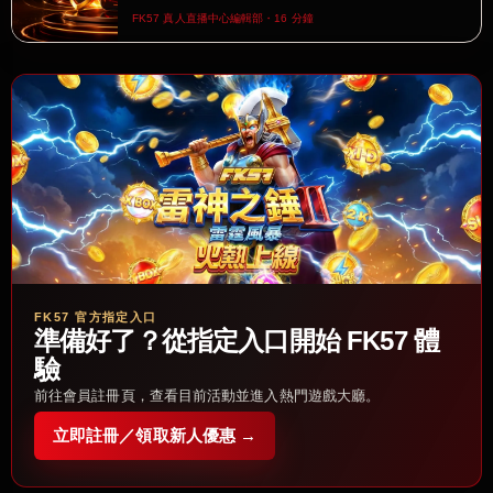
FK57 真人直播中心編輯部・16 分鐘
FK57 官方指定入口
準備好了？從指定入口開始 FK57 體
驗
前往會員註冊頁，查看目前活動並進入熱門遊戲大廳。
立即註冊／領取新人優惠 →