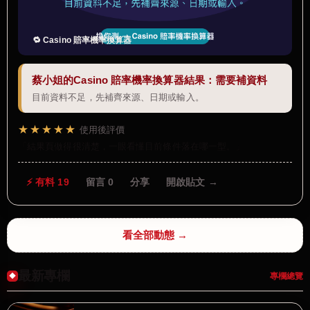
🔁 Casino 賠率機率換算器
蔡小姐的Casino 賠率機率換算器結果：需要補資料
目前資料不足，先補齊來源、日期或輸入。
★★★★★
使用後評價
結果頁做得很清楚，一眼看懂目前條件落在哪一型。
⚡ 有料 19
留言 0
分享
開啟貼文 →
看全部動態 →
最新專欄
專欄總覽