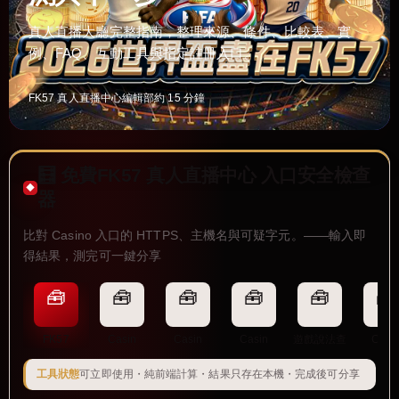
真人直播大廳完整指南，整理來源、條件、比較表、實
例、FAQ、互動工具與指定註冊入口。
FK57 真人直播中心編輯部
約 15 分鐘
🧮 免費FK57 真人直播中心 入口安全檢查
器
比對 Casino 入口的 HTTPS、主機名與可疑字元。——輸入即
得結果，測完可一鍵分享
🧰
🧰
🧰
🧰
🧰
🧰
FK57
Casin
Casin
Casin
遊戲說法查
Casi
工具狀態
可立即使用・純前端計算・結果只存在本機・完成後可分享