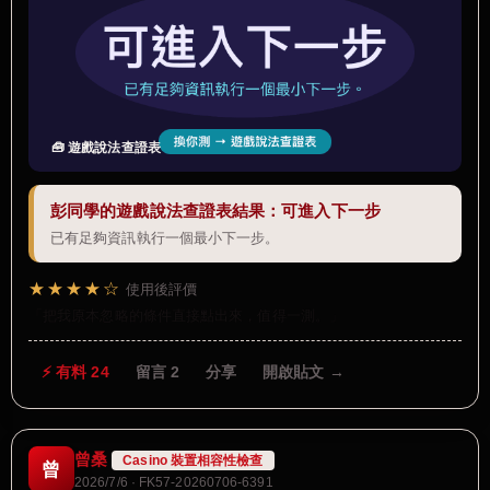
🧰 遊戲說法查證表
彭同學的遊戲說法查證表結果：可進入下一步
已有足夠資訊執行一個最小下一步。
★★★★☆
使用後評價
把我原本忽略的條件直接點出來，值得一測。
⚡ 有料 24
留言 2
分享
開啟貼文 →
曾桑
Casino 裝置相容性檢查
曾
2026/7/6 · FK57-20260706-6391