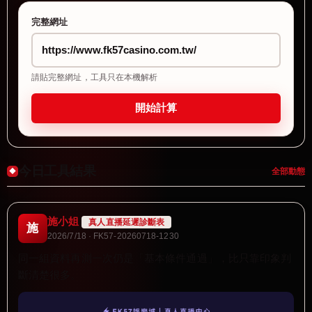
完整網址
請貼完整網址，工具只在本機解析
開始計算
今日工具結果
全部動態
施小姐
真人直播延遲診斷表
施
2026/7/18 · FK57-20260718-1230
同一組資料再測一次仍是「基本條件通過」，比只靠印象判
斷清楚很多。