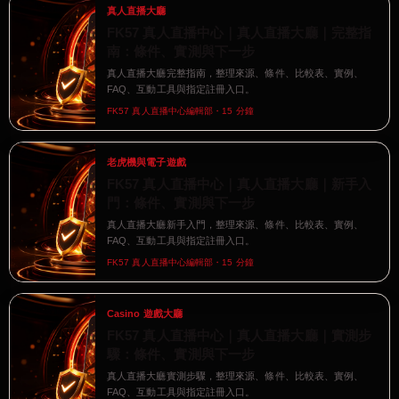
真人直播大廳
FK57 真人直播中心｜真人直播大廳｜完整指
南：條件、實測與下一步
真人直播大廳完整指南，整理來源、條件、比較表、實例、
FAQ、互動工具與指定註冊入口。
FK57 真人直播中心編輯部・15 分鐘
老虎機與電子遊戲
FK57 真人直播中心｜真人直播大廳｜新手入
門：條件、實測與下一步
真人直播大廳新手入門，整理來源、條件、比較表、實例、
FAQ、互動工具與指定註冊入口。
FK57 真人直播中心編輯部・15 分鐘
Casino 遊戲大廳
FK57 真人直播中心｜真人直播大廳｜實測步
驟：條件、實測與下一步
真人直播大廳實測步驟，整理來源、條件、比較表、實例、
FAQ、互動工具與指定註冊入口。