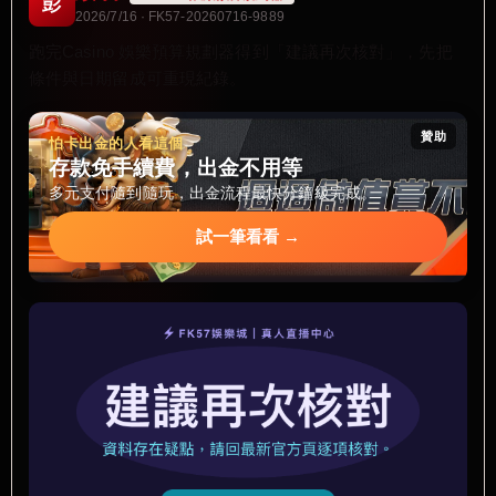
彭
2026/7/16 · FK57-20260716-9889
跑完Casino 娛樂預算規劃器得到「建議再次核對」，先把
條件與日期留成可重現紀錄。
贊助
怕卡出金的人看這個
存款免手續費，出金不用等
多元支付隨到隨玩，出金流程最快分鐘級完成。
試一筆看看 →