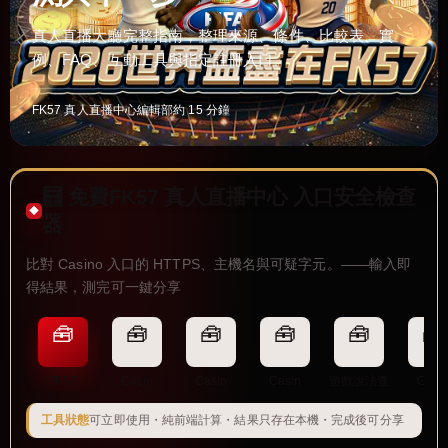
真人直播大廳完整指南，整理來源、條件、比較表、實
例、FAQ、互動工具與指定註冊入口。
FK57 真人直播中心編輯部
約 15 分鐘
🧮 免費FK57 真人直播中心 入口安全檢查
器
比對 Casino 入口的 HTTPS、主機名與可疑字元。——輸入即
得結果，測完可一鍵分享
🧰
🧰
🧰
🧰
🧰
🧰
FK57
Casin
Casin
Casin
遊戲說法查
Casi
工具狀態
可立即使用・純前端計算・結果只存在本機・完成後可分享