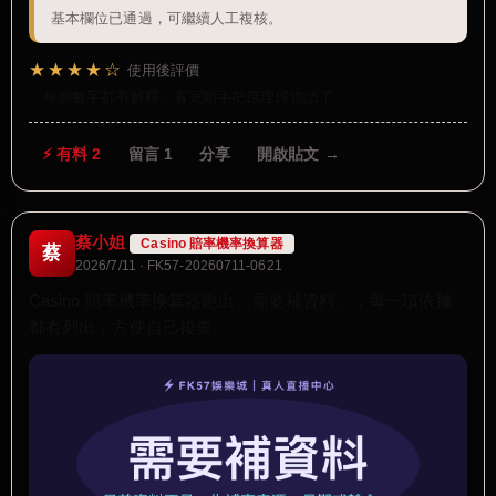
基本欄位已通過，可繼續人工複核。
★★★★☆
使用後評價
每個數字都有解釋，看完順手把原理段也讀了。
⚡ 有料 2
留言 1
分享
開啟貼文 →
蔡小姐
Casino 賠率機率換算器
蔡
2026/7/11 · FK57-20260711-0621
Casino 賠率機率換算器跑出「需要補資料」，每一項依據
都有列出，方便自己複查。