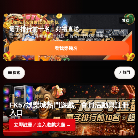
贊助
現在第十名分數比你想的低
電子排行前十名，好禮直送
電子館有效投注衝進前十就送，首頁排行榜即時看名次。
看我第幾名 →
⚡ 熱門
☰ 探索
FK57廣告｜贊助
FK57娛樂城熱門遊戲、會員活動與註冊
入口
立即註冊／進入遊戲大廳 →