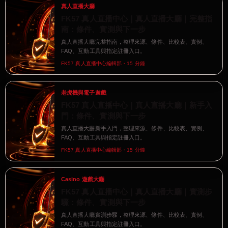
真人直播大廳
FK57 真人直播中心｜真人直播大廳｜完整指
南：條件、實測與下一步
真人直播大廳完整指南，整理來源、條件、比較表、實例、
FAQ、互動工具與指定註冊入口。
FK57 真人直播中心編輯部・15 分鐘
老虎機與電子遊戲
FK57 真人直播中心｜真人直播大廳｜新手入
門：條件、實測與下一步
真人直播大廳新手入門，整理來源、條件、比較表、實例、
FAQ、互動工具與指定註冊入口。
FK57 真人直播中心編輯部・15 分鐘
Casino 遊戲大廳
FK57 真人直播中心｜真人直播大廳｜實測步
驟：條件、實測與下一步
真人直播大廳實測步驟，整理來源、條件、比較表、實例、
FAQ、互動工具與指定註冊入口。