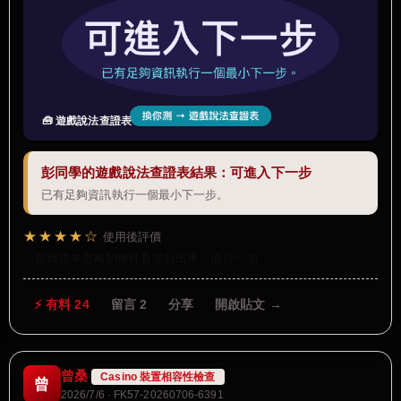
🧰 遊戲說法查證表
彭同學的遊戲說法查證表結果：可進入下一步
已有足夠資訊執行一個最小下一步。
★★★★☆
使用後評價
把我原本忽略的條件直接點出來，值得一測。
⚡ 有料 24
留言 2
分享
開啟貼文 →
曾桑
Casino 裝置相容性檢查
曾
2026/7/6 · FK57-20260706-6391