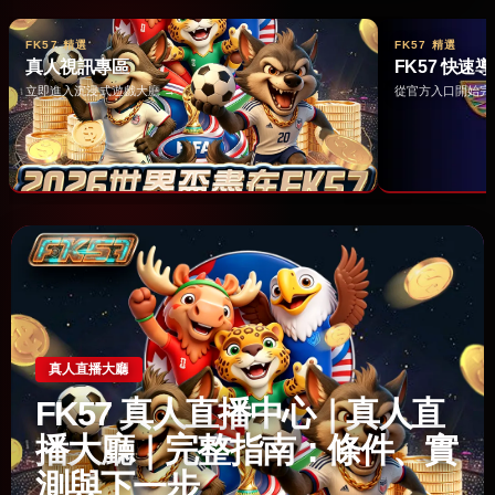
FK57 精選
FK57 精選
真人視訊專區
FK57 快速
立即進入沉浸式遊戲大廳 →
從官方入口開始完
真人直播大廳
FK57 真人直播中心｜真人直
播大廳｜完整指南：條件、實
測與下一步