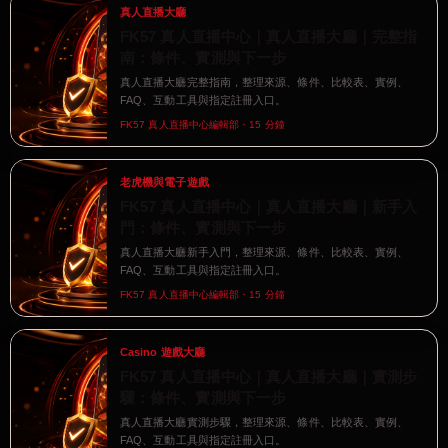
真人直播大廳
FK57 真人直播中心｜真人直播大廳｜完整指
南：條件、實測與下一步
真人直播大廳完整指南，整理來源、條件、比較表、實例、
FAQ、互動工具與指定註冊入口。
FK57 真人直播中心編輯部・15 分鐘
老虎機與電子遊戲
FK57 真人直播中心｜真人直播大廳｜新手入
門：條件、實測與下一步
真人直播大廳新手入門，整理來源、條件、比較表、實例、
FAQ、互動工具與指定註冊入口。
FK57 真人直播中心編輯部・15 分鐘
Casino 遊戲大廳
FK57 真人直播中心｜真人直播大廳｜實測步
驟：條件、實測與下一步
真人直播大廳實測步驟，整理來源、條件、比較表、實例、
FAQ、互動工具與指定註冊入口。