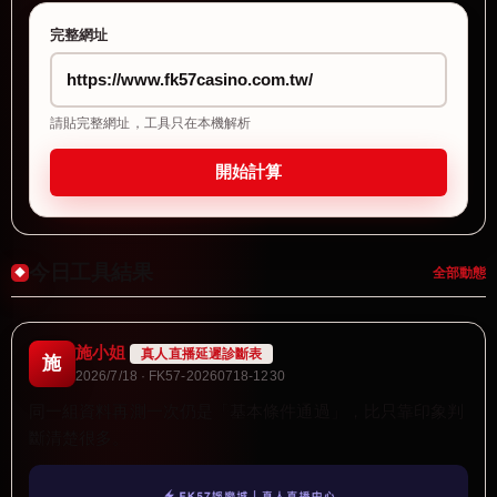
完整網址
請貼完整網址，工具只在本機解析
開始計算
今日工具結果
全部動態
施小姐
真人直播延遲診斷表
施
2026/7/18 · FK57-20260718-1230
同一組資料再測一次仍是「基本條件通過」，比只靠印象判
斷清楚很多。