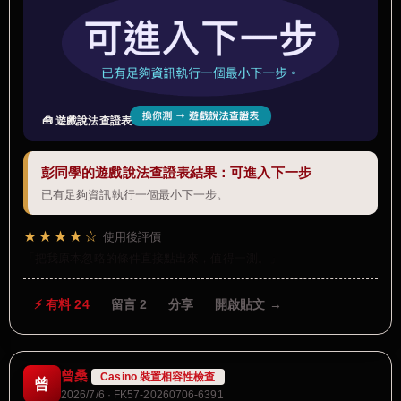
🧰 遊戲說法查證表
彭同學的遊戲說法查證表結果：可進入下一步
已有足夠資訊執行一個最小下一步。
★★★★☆
使用後評價
把我原本忽略的條件直接點出來，值得一測。
⚡ 有料 24
留言 2
分享
開啟貼文 →
曾桑
Casino 裝置相容性檢查
曾
2026/7/6 · FK57-20260706-6391