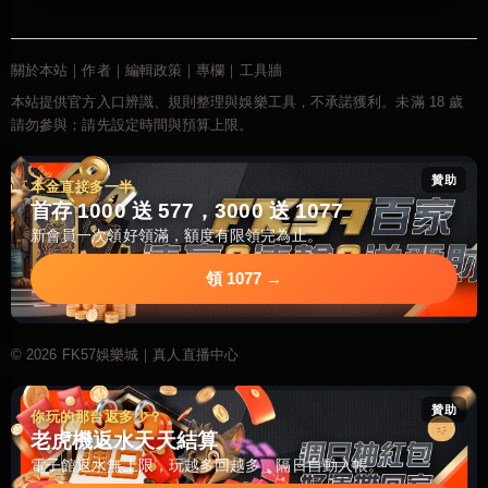
關於本站
｜
作者
｜
編輯政策
｜
專欄
｜
工具牆
本站提供官方入口辨識、規則整理與娛樂工具，不承諾獲利。未滿 18 歲
請勿參與；請先設定時間與預算上限。
贊助
本金直接多一半
首存 1000 送 577，3000 送 1077
新會員一次領好領滿，額度有限領完為止。
領 1077 →
© 2026 FK57娛樂城｜真人直播中心
贊助
你玩的那台返多少？
老虎機返水天天結算
電子館返水無上限，玩越多回越多，隔日自動入帳。