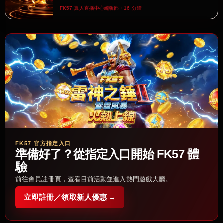
FK57 真人直播中心編輯部・16 分鐘
FK57 官方指定入口
準備好了？從指定入口開始 FK57 體
驗
前往會員註冊頁，查看目前活動並進入熱門遊戲大廳。
立即註冊／領取新人優惠 →