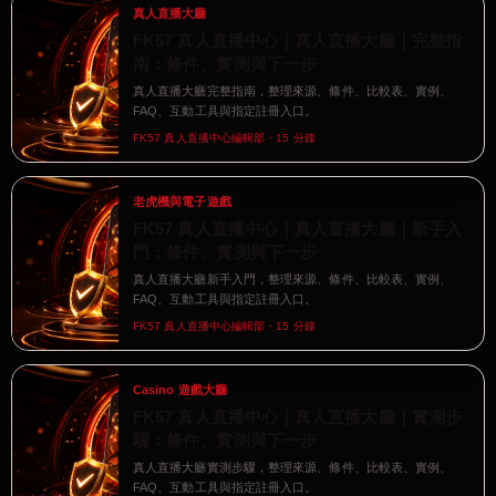
真人直播大廳
FK57 真人直播中心｜真人直播大廳｜完整指
南：條件、實測與下一步
真人直播大廳完整指南，整理來源、條件、比較表、實例、
FAQ、互動工具與指定註冊入口。
FK57 真人直播中心編輯部・15 分鐘
老虎機與電子遊戲
FK57 真人直播中心｜真人直播大廳｜新手入
門：條件、實測與下一步
真人直播大廳新手入門，整理來源、條件、比較表、實例、
FAQ、互動工具與指定註冊入口。
FK57 真人直播中心編輯部・15 分鐘
Casino 遊戲大廳
FK57 真人直播中心｜真人直播大廳｜實測步
驟：條件、實測與下一步
真人直播大廳實測步驟，整理來源、條件、比較表、實例、
FAQ、互動工具與指定註冊入口。