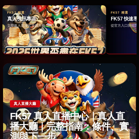
FK57 精選
FK57 精選
真人視訊專區
FK57 快速
立即進入沉浸式遊戲大廳 →
從官方入口開始完
真人直播大廳
FK57 真人直播中心｜真人直
播大廳｜完整指南：條件、實
測與下一步