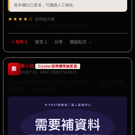
基本欄位已通過，可繼續人工複核。
★★★★☆
使用後評價
每個數字都有解釋，看完順手把原理段也讀了。
⚡ 有料 2
留言 1
分享
開啟貼文 →
蔡小姐
Casino 賠率機率換算器
蔡
2026/7/11 · FK57-20260711-0621
Casino 賠率機率換算器跑出「需要補資料」，每一項依據
都有列出，方便自己複查。