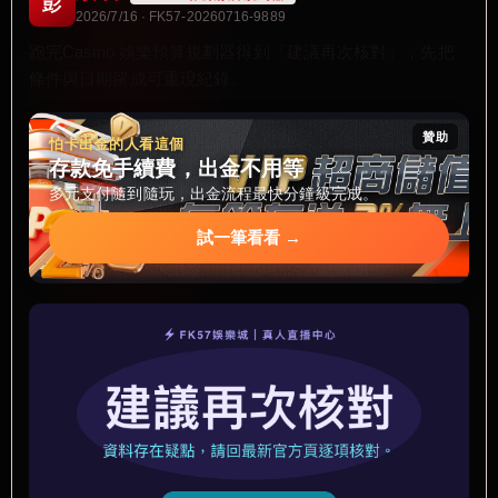
彭
2026/7/16 · FK57-20260716-9889
跑完Casino 娛樂預算規劃器得到「建議再次核對」，先把
條件與日期留成可重現紀錄。
贊助
怕卡出金的人看這個
存款免手續費，出金不用等
多元支付隨到隨玩，出金流程最快分鐘級完成。
試一筆看看 →