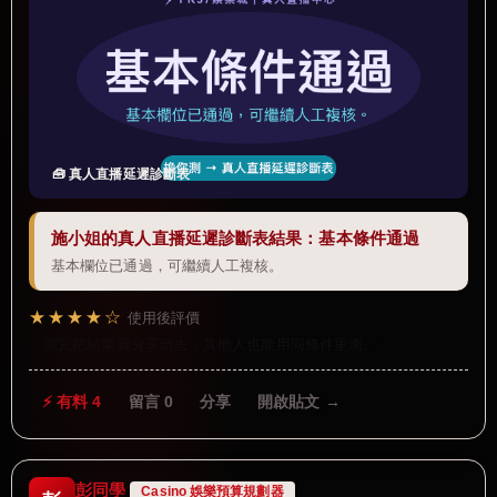
🧰 真人直播延遲診斷表
施小姐的真人直播延遲診斷表結果：基本條件通過
基本欄位已通過，可繼續人工複核。
★★★★☆
使用後評價
測完把結果頁分享出去，其他人也能用同條件重測。
⚡ 有料 4
留言 0
分享
開啟貼文 →
彭同學
Casino 娛樂預算規劃器