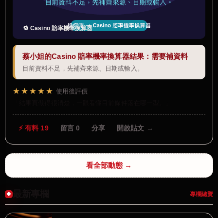
🔁 Casino 賠率機率換算器
蔡小姐的Casino 賠率機率換算器結果：需要補資料
目前資料不足，先補齊來源、日期或輸入。
★★★★★
使用後評價
結果頁做得很清楚，一眼看懂目前條件落在哪一型。
⚡ 有料 19
留言 0
分享
開啟貼文 →
看全部動態 →
最新專欄
專欄總覽