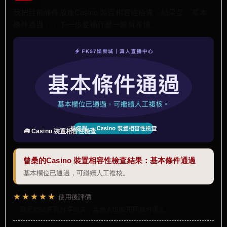
我把目前條件放進Casino 裝置相容性檢查，結果是「基本
條件通過」，下一步要補什麼一眼就看懂。
🧰 Casino 裝置相容性檢查
曾桑的Casino 裝置相容性檢查結果：基本條件通過
基本欄位已通過，可繼續人工複核。
★★★★★
使用後評價
測完把結果頁分享出去，其他人也能用同條件重測。