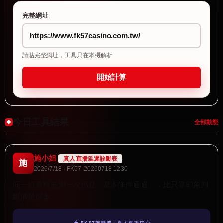
完整網址
請貼完整網址，工具只在本機解析
開始計算
今日工具結果
全部動態
施小姐
真人直播延遲診斷表
施
2026/7/18 · FK57-20260718-1230
同一組資料再測一次仍是「基本條件通過」，比只靠印象判
斷清楚很多。