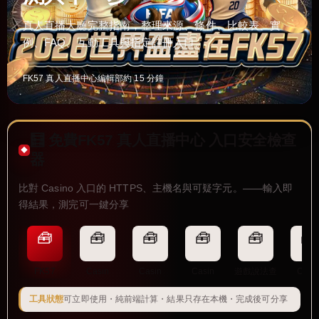
真人直播大廳完整指南，整理來源、條件、比較表、實
例、FAQ、互動工具與指定註冊入口。
FK57 真人直播中心編輯部
約 15 分鐘
🧮 免費FK57 真人直播中心 入口安全檢查
器
比對 Casino 入口的 HTTPS、主機名與可疑字元。——輸入即
得結果，測完可一鍵分享
🧰
🧰
🧰
🧰
🧰
🧰
FK57
Casin
Casin
Casin
遊戲說法查
Casi
工具狀態
可立即使用・純前端計算・結果只存在本機・完成後可分享