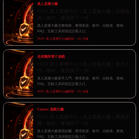
真人直播大廳
FK57 真人直播中心｜真人直播大廳｜完整指
南：條件、實測與下一步
真人直播大廳完整指南，整理來源、條件、比較表、實例、
FAQ、互動工具與指定註冊入口。
FK57 真人直播中心編輯部・15 分鐘
老虎機與電子遊戲
FK57 真人直播中心｜真人直播大廳｜新手入
門：條件、實測與下一步
真人直播大廳新手入門，整理來源、條件、比較表、實例、
FAQ、互動工具與指定註冊入口。
FK57 真人直播中心編輯部・15 分鐘
Casino 遊戲大廳
FK57 真人直播中心｜真人直播大廳｜實測步
驟：條件、實測與下一步
真人直播大廳實測步驟，整理來源、條件、比較表、實例、
FAQ、互動工具與指定註冊入口。