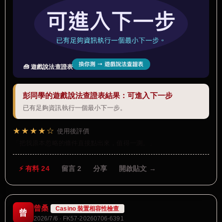
🧰 遊戲說法查證表
彭同學的遊戲說法查證表結果：可進入下一步
已有足夠資訊執行一個最小下一步。
★★★★☆
使用後評價
把我原本忽略的條件直接點出來，值得一測。
⚡ 有料 24
留言 2
分享
開啟貼文 →
曾桑
Casino 裝置相容性檢查
曾
2026/7/6 · FK57-20260706-6391