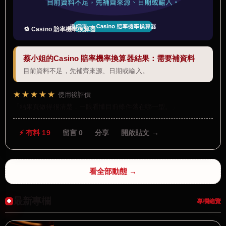
🔁 Casino 賠率機率換算器
蔡小姐的Casino 賠率機率換算器結果：需要補資料
目前資料不足，先補齊來源、日期或輸入。
★★★★★
使用後評價
結果頁做得很清楚，一眼看懂目前條件落在哪一型。
⚡ 有料 19
留言 0
分享
開啟貼文 →
看全部動態 →
最新專欄
專欄總覽