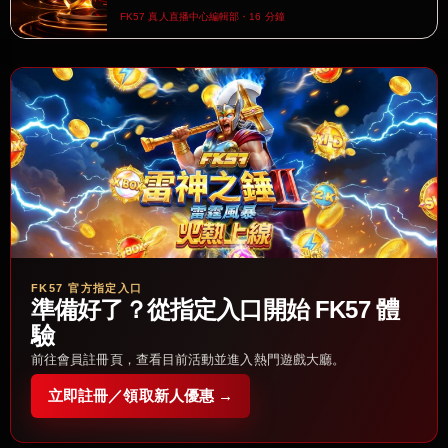
FK57 真人直播中心編輯部・16 分鐘
FK57 官方指定入口
準備好了？從指定入口開始 FK57 體
驗
前往會員註冊頁，查看目前活動並進入熱門遊戲大廳。
立即註冊／領取新人優惠 →