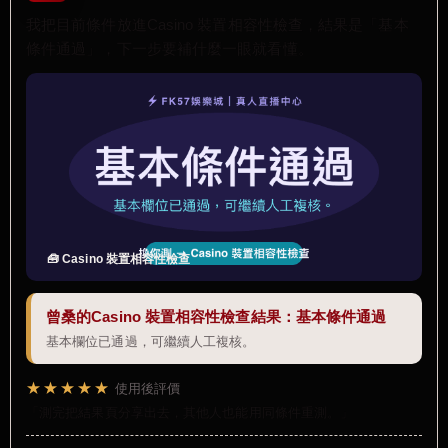
我把目前條件放進Casino 裝置相容性檢查，結果是「基本
條件通過」，下一步要補什麼一眼就看懂。
🧰 Casino 裝置相容性檢查
曾桑的Casino 裝置相容性檢查結果：基本條件通過
基本欄位已通過，可繼續人工複核。
★★★★★
使用後評價
測完把結果頁分享出去，其他人也能用同條件重測。