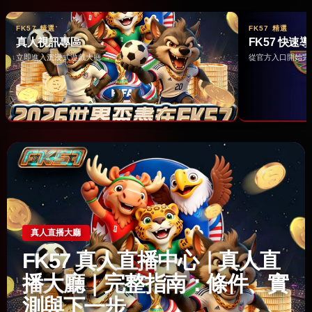
FK57 精選
FK57 精選
真人視訊專區
FK57 快速
立即進入沉浸式遊戲大廳 →
從官方入口開始完
真人直播大廳
FK57 真人直播中心｜真人直
播大廳｜完整指南：條件、實
測與下一步