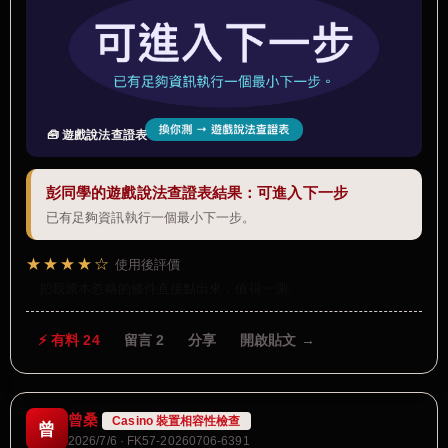
🧰 遊戲說法查證表
彭同學的遊戲說法查證表結果：可進入下一步
已有足夠資訊執行一個最小下一步。
★★★★☆
使用後評價
把我原本忽略的條件直接點出來，值得一測。
⚡ 有料 24
留言 2
分享
開啟貼文 →
曾桑
Casino 裝置相容性檢查
曾
2026/7/6 · FK57-20260706-6391