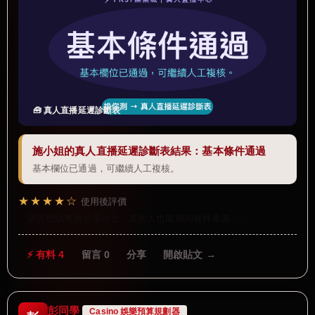
🧰 真人直播延遲診斷表
施小姐的真人直播延遲診斷表結果：基本條件通過
基本欄位已通過，可繼續人工複核。
★★★★☆
使用後評價
測完把結果頁分享出去，其他人也能用同條件重測。
⚡ 有料 4
留言 0
分享
開啟貼文 →
彭同學
Casino 娛樂預算規劃器