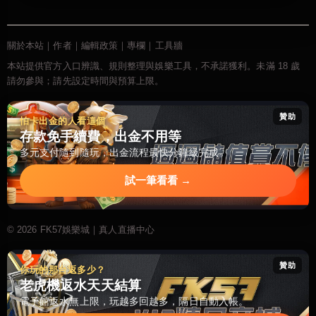
關於本站
｜
作者
｜
編輯政策
｜
專欄
｜
工具牆
本站提供官方入口辨識、規則整理與娛樂工具，不承諾獲利。未滿 18 歲
請勿參與；請先設定時間與預算上限。
贊助
怕卡出金的人看這個
存款免手續費，出金不用等
多元支付隨到隨玩，出金流程最快分鐘級完成。
試一筆看看 →
© 2026 FK57娛樂城｜真人直播中心
贊助
你玩的那台返多少？
老虎機返水天天結算
電子館返水無上限，玩越多回越多，隔日自動入帳。