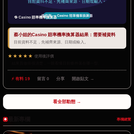
🔁 Casino 賠率機率換算器
蔡小姐的Casino 賠率機率換算器結果：需要補資料
目前資料不足，先補齊來源、日期或輸入。
★★★★★
使用後評價
結果頁做得很清楚，一眼看懂目前條件落在哪一型。
⚡ 有料 19
留言 0
分享
開啟貼文 →
看全部動態 →
最新專欄
專欄總覽