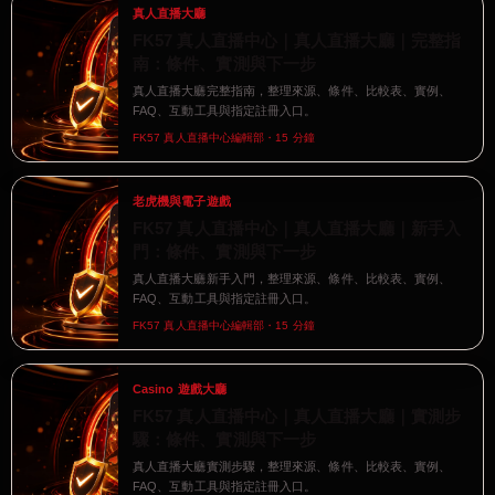
真人直播大廳
FK57 真人直播中心｜真人直播大廳｜完整指
南：條件、實測與下一步
真人直播大廳完整指南，整理來源、條件、比較表、實例、
FAQ、互動工具與指定註冊入口。
FK57 真人直播中心編輯部・15 分鐘
老虎機與電子遊戲
FK57 真人直播中心｜真人直播大廳｜新手入
門：條件、實測與下一步
真人直播大廳新手入門，整理來源、條件、比較表、實例、
FAQ、互動工具與指定註冊入口。
FK57 真人直播中心編輯部・15 分鐘
Casino 遊戲大廳
FK57 真人直播中心｜真人直播大廳｜實測步
驟：條件、實測與下一步
真人直播大廳實測步驟，整理來源、條件、比較表、實例、
FAQ、互動工具與指定註冊入口。