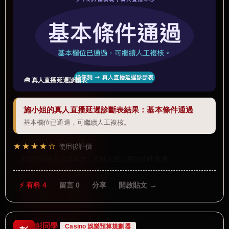
🧰 真人直播延遲診斷表
施小姐的真人直播延遲診斷表結果：基本條件通過
基本欄位已通過，可繼續人工複核。
★★★★☆
使用後評價
測完把結果頁分享出去，其他人也能用同條件重測。
⚡ 有料 4
留言 0
分享
開啟貼文 →
彭同學
Casino 娛樂預算規劃器