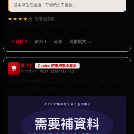
基本欄位已通過，可繼續人工複核。
★★★★☆
使用後評價
每個數字都有解釋，看完順手把原理段也讀了。
⚡ 有料 2
留言 1
分享
開啟貼文 →
蔡小姐
Casino 賠率機率換算器
蔡
2026/7/11 · FK57-20260711-0621
Casino 賠率機率換算器跑出「需要補資料」，每一項依據
都有列出，方便自己複查。