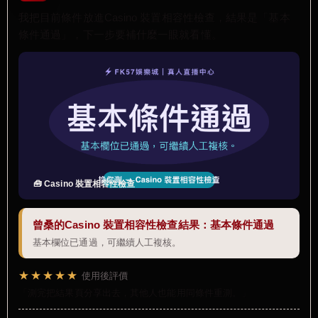
我把目前條件放進Casino 裝置相容性檢查，結果是「基本
條件通過」，下一步要補什麼一眼就看懂。
🧰 Casino 裝置相容性檢查
曾桑的Casino 裝置相容性檢查結果：基本條件通過
基本欄位已通過，可繼續人工複核。
★★★★★
使用後評價
測完把結果頁分享出去，其他人也能用同條件重測。